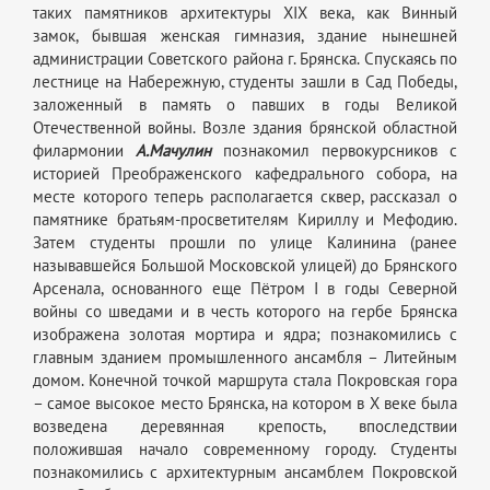
таких памятников архитектуры XIX века, как Винный
замок, бывшая женская гимназия, здание нынешней
администрации Советского района г. Брянска. Спускаясь по
лестнице на Набережную, студенты зашли в Сад Победы,
заложенный в память о павших в годы Великой
Отечественной войны. Возле здания брянской областной
филармонии
А.Мачулин
познакомил первокурсников с
историей Преображенского кафедрального собора, на
месте которого теперь располагается сквер, рассказал о
памятнике братьям-просветителям Кириллу и Мефодию.
Затем студенты прошли по улице Калинина (ранее
называвшейся Большой Московской улицей) до Брянского
Арсенала, основанного еще Пётром I в годы Северной
войны со шведами и в честь которого на гербе Брянска
изображена золотая мортира и ядра; познакомились с
главным зданием промышленного ансамбля – Литейным
домом. Конечной точкой маршрута стала Покровская гора
– самое высокое место Брянска, на котором в X веке была
возведена деревянная крепость, впоследствии
положившая начало современному городу. Студенты
познакомились с архитектурным ансамблем Покровской