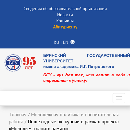
Сведения об образовательной организации
Новости
Контакты
Абитуриенту
RU
EN
|
БРЯНСКИЙ ГОСУДАРСТВЕННЫЙ
УНИВЕРСИТЕТ
имени академика И.Г. Петровского
БГУ - вуз для тех, кто верит в себя и
стремится к успеху!
Toggl
navig
Главная
/
Молодежная политика и воспитательная
работа
/
Пешеходные экскурсии в рамках проекта
«Молодым хранить память»