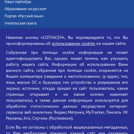
Наши партнёры
Образование на русском
Портал «Русский язык»
Учительская газета
Российская академия наук
Нажимая кнопку «СОГЛАСЕН», Вы подтверждаете то, что Вы
Единый портал государственных услуг
проинформированы об
использовании cookies
на нашем сайте.
Противодействие терроризму
Собранная при помощи cookie информация не может
Противодействие угрозам информационной безопасности
идентифицировать Вас, однако может помочь нам улучшить
Социальные ролики - Генеральная прокуратура РФ
работу нашего сайта. Информация об использовании Вами
Противодействие коррупции
данного сайта, собранная при помощи cookie, сохраняется на
Вашем компьютере (сведения о местоположении; ip-адрес; тип,
БГУ против наркотиков
язык, версия ОС и браузера; тип устройства и разрешение его
Брянский государственный университет
экрана; источник, откуда пришел на сайт пользователь; какие
имени академика И.Г. Петровского
страницы открывает и на какие кнопки нажимает
пользователь), а также данная информация используется для
Время работы: пн-пт 09:00-18:00
обработки статистических данных посредством интернет-
E-mail: bryanskgu@mail.ru
сервисов веб-аналитики Яндекс.Метрика, MyTracker, Пиксель VK
Телефон: +7(4832)58-90-85
Рекламы, Jivo, Спутник (Ростелеком).
Если Вы не согласны с обработкой вышеуказанных метаданных,
то Вам необходимо покинуть данный сайт или отключить