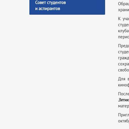
Совет студентов
Обращ
и аспирантов
храни
К уча
студе
клуба
перио
Предс
студе
гражд
сохра
свобо
Для 
кино
Посл
Зятик
матер
Пригл
октяб