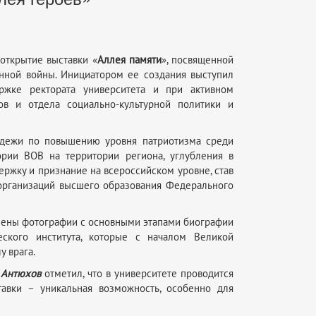
 открытие выставки «
Аллея памяти
», посвященной
енной войны. Инициатором ее создания выступил
ржке ректората университета и при активном
ов и отдела социально-культурной политики и
одежи по повышению уровня патриотизма среди
рии ВОВ на территории региона, углубления в
ржку и признание на всероссийском уровне, став
организаций высшего образования Федерального
влены фотографии с основными этапами биографии
ческого института, которые с началом Великой
у врага.
. Антюхов
отметил, что в университете проводится
авки – уникальная возможность, особенно для