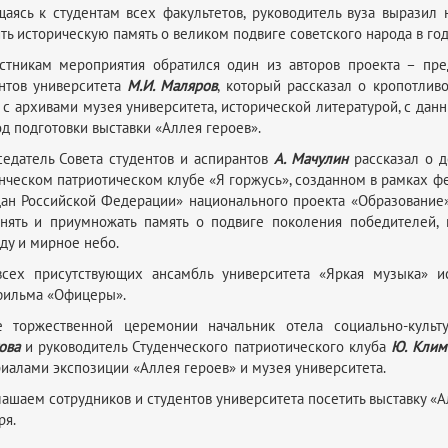
аясь к студентам всех факультетов, руководитель вуза выразил
ть историческую память о великом подвиге советского народа в го
стникам мероприятия обратился один из авторов проекта – пр
нтов университета
М.И. Маляров
, который рассказал о кропотлив
 с архивами музея университета, исторической литературой, с дан
д подготовки выставки «Аллея героев».
едатель Совета студентов и аспирантов
А. Мачулин
рассказал о д
нческом патриотическом клубе «Я горжусь», созданном в рамках ф
ан Российской Федерации» национального проекта «Образование».
нять и приумножать память о подвиге поколения победителей,
ду и мирное небо.
всех присутствующих ансамбль университета «Яркая музыка» 
фильма «Офицеры».
е торжественной церемонии начальник отела социально-куль
ова
и руководитель Студенческого патриотического клуба
Ю. Клим
иалами экспозиции «Аллея героев» и музея университета.
ашаем сотрудников и студентов университета посетить выставку «Ал
ря.