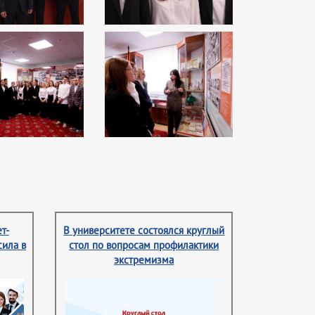
т-
В университете состоялся круглый
сила в
стол по вопросам профилактики
экстремизма