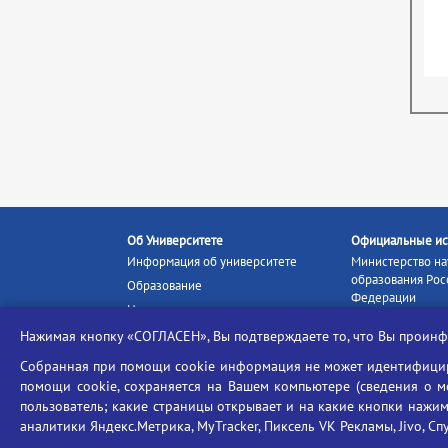
Об Университете
Официальные ис
Информация об университете
Министерство на
образования Рос
Образование
Федерации
Наука и инновации
Министерство п
Абитуриенту
Нажимая кнопку «СОГЛАСЕН», Вы подтверждаете то, что Вы прои
Портал «Российс
Студентам
образование»
Собранная при помощи cookie информация не может идентифициро
Ассоциация выпускников
помощи cookie, сохраняется на Вашем компьютере (сведения о мес
Единое окно ин
пользователь; какие страницы открывает и на какие кнопки нажим
Центр тестирования
ресурсов
иностранных граждан
аналитики Яндекс.Метрика, MyTracker, Пиксель VK Рекламы, Jivo, Сп
Единая коллекц