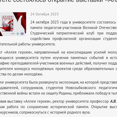
24 Октября 2023
24 октября 2023 года в университете состоялось
памяти педагогов-участников Великой Отечеств
Студенческий патриотический клуб при подде
содействии профсоюзной организации студент
тательной работы университета.
кт «Аллея героев», направленный на консолидацию усилий мол
ающихся университета путем изучения памятных событий в исто
афию преподавателей-участников военных действий, получил подде
ителем конкурса молодёжных проектов среди образовательных 
ства по делам молодёжи.
ле университета была развернута экспозиция, на которой предста
давателей, сотрудников, студентов Новозыбковского педагоги
ственной войны встали на защиту Родины, приближали победу в тыл
вая выставку «Аллея героев», ректор университета профессор
А.В
шая работа по сохранению исторической памяти. Открытие выст
курсников, соприкоснуться с историей родного вуза.