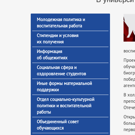
Молодежная политика и
воспитательная работа
Стипендии и условия
их получения
воспи
Информация
об общежитиях
Прое
обуч
Социальная сфера и
биогр
оздоровление студентов
побед
Иные формы материальной
агент
поддержки
В хол
Отдел социально-культурной
препо
политики и воспитательной
Отече
работы
Откры
Объединенный совет
боль
обучающихся
перво