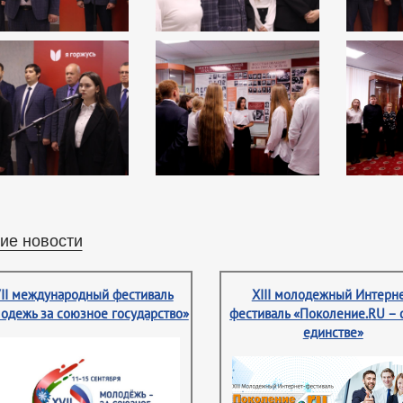
ие новости
II международный фестиваль
XIII молодежный Интерне
одежь за союзное государство»
фестиваль «Поколение.RU – 
единстве»