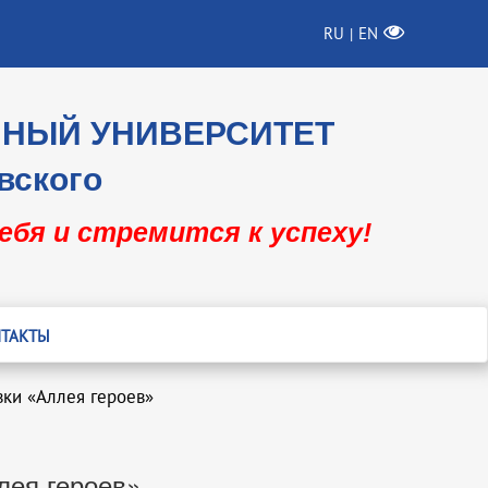
RU
EN
|
ННЫЙ УНИВЕРСИТЕТ
вского
себя и стремится к успеху!
ТАКТЫ
вки «Аллея героев»
лея героев»