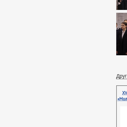
Друг
XV
«Мол