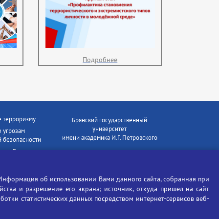
Подробнее
е терроризму
Брянский государственный
университет
 угрозам
имени академика И.Г. Петровского
 безопасности
ки - Генеральная
Время работы: пн-пт 09:00-18:00
E-mail: bryanskgu@mail.ru
е коррупции
Телефон: +7(4832)58-90-85
Информация об использовании Вами данного сайта, собранная при
отиков
ойства и разрешение его экрана; источник, откуда пришел на сайт
аботки статистических данных посредством интернет-сервисов веб-