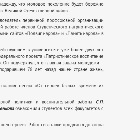
 надежду, что молодое поколение будет бережно
ды Великой Отечественной войны.
едседатель первичной профсоюзной организации
ой работе членов Студенческого патриотического
ными сайтов «Подвиг народа» и «Память народа» в
ействующем в университете уже более двух лет
едерального проекта «Патриотическое воспитание
 Он подчеркнул, что главная задача молодежи –
 подарившем 78 лет назад нашей стране жизнь,
исполнил песню «От героев былых времен» из
турной политики и воспитательной работы
С.П.
енкова
ознакомили студентов всех факультетов с
лея героев». Работа выставки продлится до конца