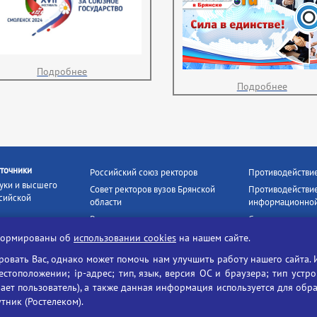
Подробнее
Подробнее
точники
Российский союз ректоров
Противодействи
уки и высшего
Совет ректоров вузов Брянской
Противодействие
сийской
области
информационной
Росстудцентр
Социальные роли
росвещения
прокуратура РФ
Наши партнёры
нформированы об
использовании cookies
на нашем сайте.
кое
Противодействи
Образование на русском
вать Вас, однако может помочь нам улучшить работу нашего сайта. 
БГУ против нарк
Портал «Русский язык»
тоположении; ip-адрес; тип, язык, версия ОС и браузера; тип устр
формационных
ает пользователь), а также данная информация используется для обр
Учительская газета
утник (Ростелеком).
ия цифровых
Российская академия наук