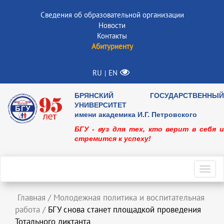
Сведения об образовательной организации
Новости
Контакты
Абитуриенту
RU
EN
|
БРЯНСКИЙ ГОСУДАРСТВЕННЫЙ
УНИВЕРСИТЕТ
имени академика И.Г. Петровского
БГУ - вуз для тех, кто верит в себя и
стремится к успеху!
Toggl
navig
Главная
/
Молодежная политика и воспитательная
работа
/
БГУ снова станет площадкой проведения
Тотального диктанта