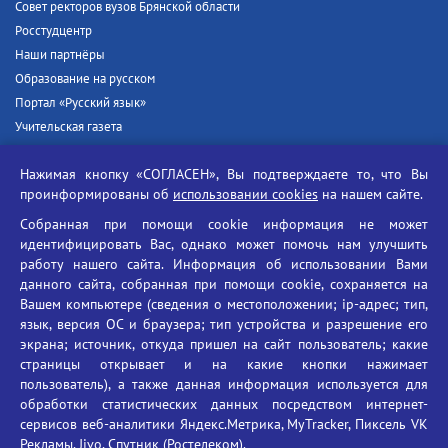
Совет ректоров вузов Брянской области
Росстудцентр
Наши партнёры
Образование на русском
Портал «Русский язык»
Учительская газета
Российская академия наук
Нажимая кнопку «СОГЛАСЕН», Вы подтверждаете то, что Вы
Единый портал государственных услуг
проинформированы об
использовании cookies
на нашем сайте.
Противодействие терроризму
Собранная при помощи cookie информация не может
Противодействие угрозам информационной безопасности
идентифицировать Вас, однако может помочь нам улучшить
Социальные ролики - Генеральная прокуратура РФ
работу нашего сайта. Информация об использовании Вами
Противодействие коррупции
данного сайта, собранная при помощи cookie, сохраняется на
Вашем компьютере (сведения о местоположении; ip-адрес; тип,
БГУ против наркотиков
язык, версия ОС и браузера; тип устройства и разрешение его
Брянский государственный университет
экрана; источник, откуда пришел на сайт пользователь; какие
имени академика И.Г. Петровского
страницы открывает и на какие кнопки нажимает
пользователь), а также данная информация используется для
Время работы: пн-пт 09:00-18:00
обработки статистических данных посредством интернет-
E-mail: bryanskgu@mail.ru
сервисов веб-аналитики Яндекс.Метрика, MyTracker, Пиксель VK
Телефон: +7(4832)58-90-85
Рекламы, Jivo, Спутник (Ростелеком).