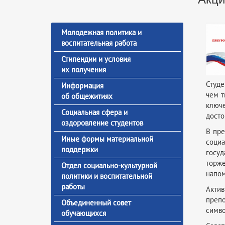
Молодежная политика и
воспитательная работа
Стипендии и условия
их получения
Студе
Информация
чем т
об общежитиях
ключ
Социальная сфера и
досто
оздоровление студентов
В пре
Иные формы материальной
соци
поддержки
госуд
торже
Отдел социально-культурной
напом
политики и воспитательной
работы
Актив
препо
Объединенный совет
симво
обучающихся