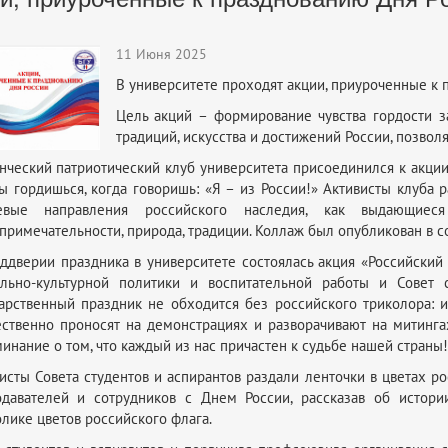
11 Июня 2025
В университете проходят акции, приуроченные к 
Цель акций – формирование чувства гордости за
традиций, искусства и достижений России, позвол
нческий патриотический клуб университета присоединился к акции «
ы гордишься, когда говоришь: «Я – из России!» Активисты клуба
евые направления российского наследия, как выдающиеся 
примечательности, природа, традиции. Коллаж был опубликован в со
ддверии праздника в университете состоялась акция «Российский
ально-культурной политики и воспитательной работы и Совет
арственный праздник не обходится без российского триколора:
ственно проносят на демонстрациях и разворачивают на митингах
инание о том, что каждый из нас причастен к судьбе нашей страны!
исты Совета студентов и аспирантов раздали ленточки в цветах р
давателей и сотрудников с Днем России, рассказав об истории
лике цветов российского флага.