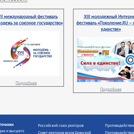
II международный фестиваль
XIII молодежный Интерне
одежь за союзное государство»
фестиваль «Поколение.RU – 
единстве»
Подробнее
Подробнее
точники
Российский союз ректоров
Противодействи
уки и высшего
Совет ректоров вузов Брянской
Противодействие