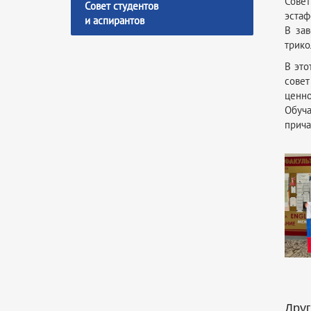
Совет
Совет студентов
эстаф
и аспирантов
В за
трико
В это
совет
ценно
Обуча
прича
Друг