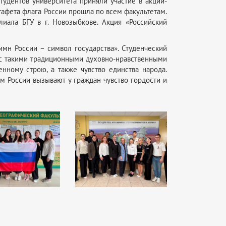
тудентов университета приняли участие в акции-
тафета флага России прошла по всем факультетам.
ала БГУ в г. Новозыбкове. Акция «Российский
имн России – символ государства». Студенческий
 с такими традиционными духовно-нравственными
енному строю, а также чувство единства народа.
 России вызывают у граждан чувство гордости и