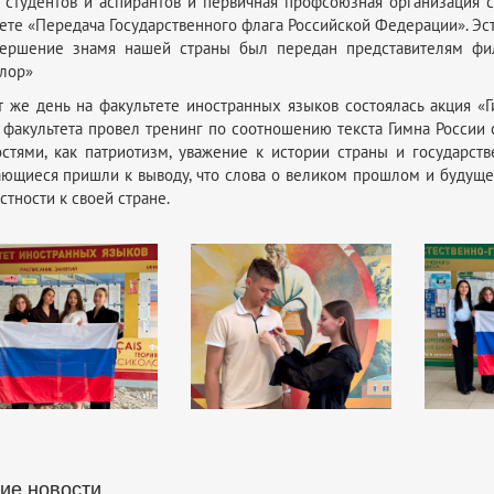
 студентов и аспирантов и первичная профсоюзная организация с
ете «Передача Государственного флага Российской Федерации». Эс
вершение знамя нашей страны был передан представителям фили
лор»
т же день на факультете иностранных языков состоялась акция «Г
 факультета провел тренинг по соотношению текста Гимна России
стями, как патриотизм, уважение к истории страны и государств
ющиеся пришли к выводу, что слова о великом прошлом и будущем
стности к своей стране.
ие новости