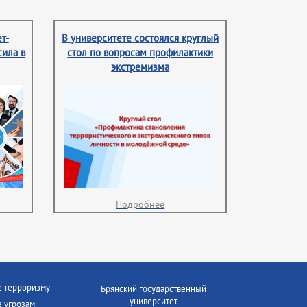
т-
В университете состоялся круглый
сила в
стол по вопросам профилактики
экстремизма
Подробнее
е терроризму
Брянский государственный
университет
 угрозам