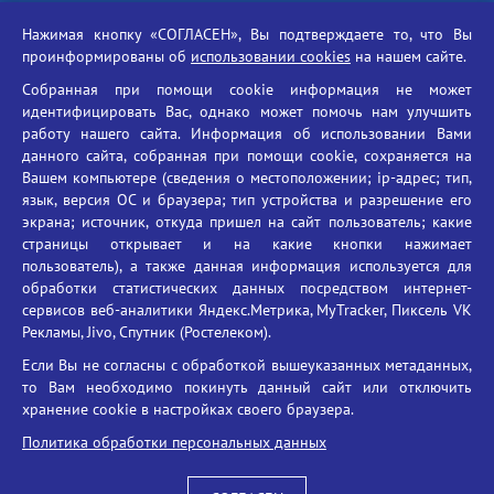
Российская академия наук
Нажимая кнопку «СОГЛАСЕН», Вы подтверждаете то, что Вы
Единый портал государственных услуг
проинформированы об
использовании cookies
на нашем сайте.
Противодействие терроризму
Собранная при помощи cookie информация не может
Противодействие угрозам информационной безопасности
идентифицировать Вас, однако может помочь нам улучшить
Социальные ролики - Генеральная прокуратура РФ
работу нашего сайта. Информация об использовании Вами
Противодействие коррупции
данного сайта, собранная при помощи cookie, сохраняется на
Вашем компьютере (сведения о местоположении; ip-адрес; тип,
БГУ против наркотиков
язык, версия ОС и браузера; тип устройства и разрешение его
Брянский государственный университет
экрана; источник, откуда пришел на сайт пользователь; какие
имени академика И.Г. Петровского
страницы открывает и на какие кнопки нажимает
пользователь), а также данная информация используется для
Время работы: пн-пт 09:00-18:00
обработки статистических данных посредством интернет-
E-mail: bryanskgu@mail.ru
сервисов веб-аналитики Яндекс.Метрика, MyTracker, Пиксель VK
Телефон: +7(4832)58-90-85
Рекламы, Jivo, Спутник (Ростелеком).
Если Вы не согласны с обработкой вышеуказанных метаданных,
то Вам необходимо покинуть данный сайт или отключить
хранение cookie в настройках своего браузера.
Политика обработки персональных данных