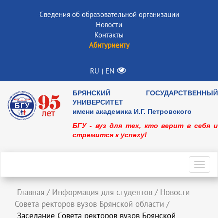
Сведения об образовательной организации
Новости
Контакты
Абитуриенту
RU
EN
|
БРЯНСКИЙ ГОСУДАРСТВЕННЫЙ
УНИВЕРСИТЕТ
имени академика И.Г. Петровского
БГУ - вуз для тех, кто верит в себя и
стремится к успеху!
Toggl
navig
Главная
/
Информация для студентов
/
Новости
Совета ректоров вузов Брянской области
/
Заседание Совета ректоров вузов Брянской