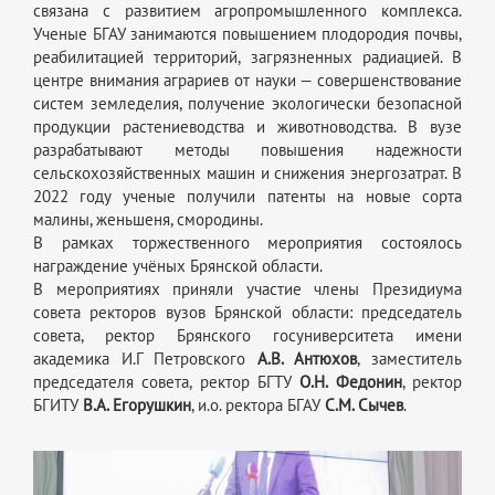
связана с развитием агропромышленного комплекса.
Ученые БГАУ занимаются повышением плодородия почвы,
реабилитацией территорий, загрязненных радиацией. В
центре внимания аграриев от науки — совершенствование
систем земледелия, получение экологически безопасной
продукции растениеводства и животноводства. В вузе
разрабатывают методы повышения надежности
сельскохозяйственных машин и снижения энергозатрат. В
2022 году ученые получили патенты на новые сорта
малины, женьшеня, смородины.
В рамках торжественного мероприятия состоялось
награждение учёных Брянской области.
В мероприятиях приняли участие члены Президиума
совета ректоров вузов Брянской области: председатель
совета, ректор Брянского госуниверситета имени
академика И.Г Петровского
А.В. Антюхов
, заместитель
председателя совета, ректор БГТУ
О.Н. Федонин
, ректор
БГИТУ
В.А. Егорушкин
, и.о. ректора БГАУ
С.М. Сычев
.