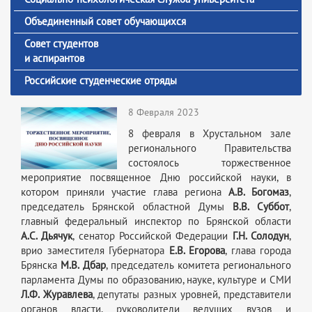
Объединенный совет обучающихся
Совет студентов
и аспирантов
Российские студенческие отряды
8 Февраля 2023
8 февраля в Хрустальном зале
регионального Правительства
состоялось торжественное
мероприятие посвященное Дню российской науки, в
котором приняли участие глава региона
А.В. Богомаз
,
председатель Брянской областной Думы
В.В. Суббот
,
главный федеральный инспектор по Брянской области
А.С. Дьячук
, сенатор Российской Федерации
Г.Н. Солодун
,
врио заместителя Губернатора
Е.В. Егорова
, глава города
Брянска
М.В. Дбар
, председатель комитета регионального
парламента Думы по образованию, науке, культуре и СМИ
Л.Ф. Журавлева
, депутаты разных уровней, представители
органов власти, руководители ведущих вузов и