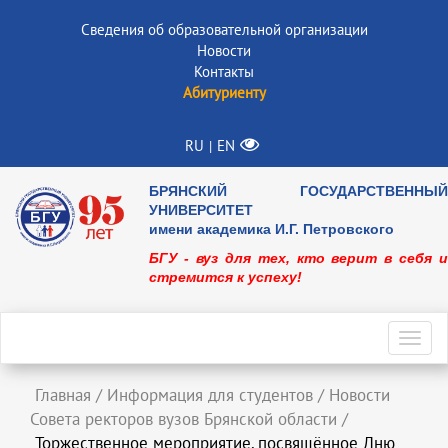
Сведения об образовательной организации
Новости
Контакты
Абитуриенту
RU
EN
|
БРЯНСКИЙ ГОСУДАРСТВЕННЫЙ
УНИВЕРСИТЕТ
имени академика И.Г. Петровского
БГУ - вуз для тех, кто верит в себя и
стремится к успеху!
Toggl
navig
Главная
/
Информация для студентов
/
Новости
Совета ректоров вузов Брянской области
/
Торжественное мероприятие, посвящённое Дню