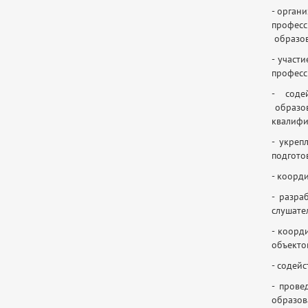
- орган
профес
образов
- участ
професс
- соде
образов
квалифи
- укреп
подгото
- коорд
- разра
слушате
- коорд
объектов
- содей
- прове
образов