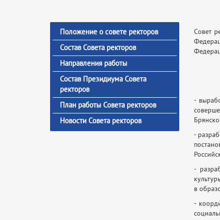
Положение о совете ректоров
Совет р
Федерац
Состав Совета ректоров
Федерац
Направления работы
Состав Президиума Совета
ректоров
- выраб
План работы Совета ректоров
соверше
Брянско
Новости Совета ректоров
- разра
постано
Российс
- разра
культур
в образ
- коорд
социаль