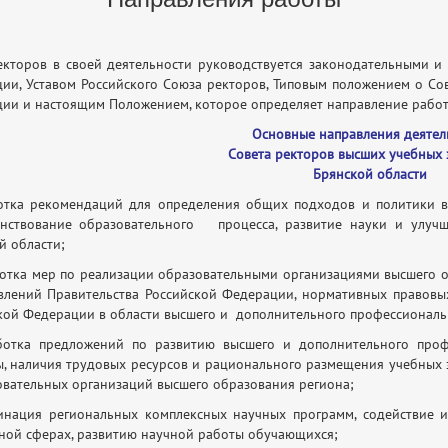
екторов в своей деятельности руководствуется законодательными 
ии, Уставом Российского Союза ректоров, Типовым положением о Со
ии и настоящим Положением, которое определяет направление работы 
Основные направления деятел
Совета ректоров высших учебных
Брянской области
отка рекомендаций для определения общих подходов и политики в
нствование образовательного процесса, развитие науки и улуч
й области;
ботка мер по реализации образовательными организациями высшего 
влений Правительства Российской Федерации, нормативных правовы
кой Федерации в области высшего и дополнительного профессиональ
ботка предложений по развитию высшего и дополнительного про
ы, наличия трудовых ресурсов и рационального размещения учебных 
овательных организаций высшего образования региона;
инация региональных комплексных научных программ, содействие и
ной сферах, развитию научной работы обучающихся;