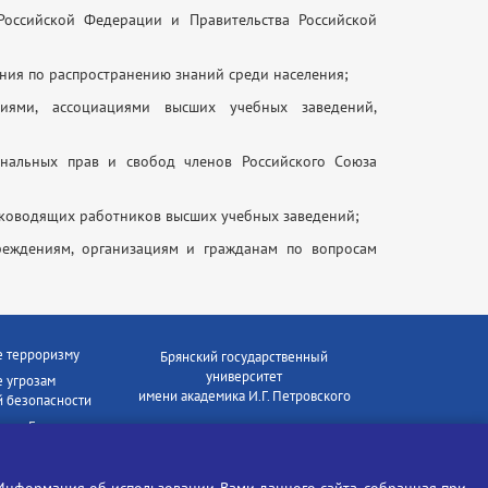
Российской Федерации и Правительства Российской
ния по распространению знаний среди населения;
миями, ассоциациями высших учебных заведений,
ональных прав и свобод членов Российского Союза
руководящих работников высших учебных заведений;
реждениям, организациям и гражданам по вопросам
е терроризму
Брянский государственный
университет
 угрозам
имени академика И.Г. Петровского
 безопасности
ки - Генеральная
Время работы: пн-пт 09:00-18:00
E-mail: bryanskgu@mail.ru
е коррупции
Телефон: +7(4832)58-90-85