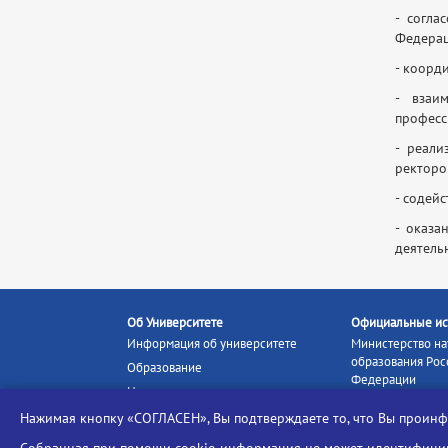
- согла
Федерац
- коорд
- взаи
професс
- реали
ректоро
- содей
- оказа
деятель
Об Университете
Официальные ис
Информация об университете
Министерство на
образования Рос
Образование
Федерации
Наука и инновации
Министерство п
Абитуриенту
Нажимая кнопку «СОГЛАСЕН», Вы подтверждаете то, что Вы прои
Портал «Российс
Студентам
образование»