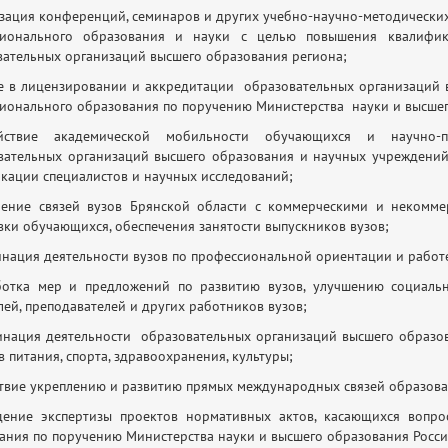
изация конференций, семинаров и других учебно-научно-методически
сионального образования и науки с целью повышения квалифика
ательных организаций высшего образования региона;
ие в лицензировании и аккредитации образовательных организаций
ионального образования по поручению Министерства науки и высшег
йствие академической мобильности обучающихся и научно-пе
ательных организаций высшего образования и научных учреждений 
кации специалистов и научных исследований;
ление связей вузов Брянской области с коммерческими и некомме
вки обучающихся, обеспечения занятости выпускников вузов;
инация деятельности вузов по профессиональной ориентации и работ
ботка мер и предложений по развитию вузов, улучшению социально
лей, преподавателей и других работников вузов;
инация деятельности образовательных организаций высшего образо
 питания, спорта, здравоохранения, культуры;
ствие укреплению и развитию прямых международных связей образова
дение экспертизы проектов нормативных актов, касающихся вопро
ания по поручению Министерства науки и высшего образования Росси