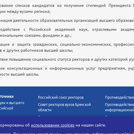
сование списков кандидатов на получение стипендий Президента 
ии между вузами региона;
инация деятельности образовательных организаций высшего образова
модействие с Российской академией наук, отраслевыми акаде
иональными союзами, фондами и др.;
зация и защита гражданских, социально-экономических, професси
в и других работников высшей школы;
ствие повышению социального статуса ректоров и других категорий 
ние консультационных и информационных услуг предприятиям, уч
ности высшей школы.
точники
Российский союз ректоров
Противодействи
уки и высшего
Совет ректоров вузов Брянской
Противодействие
сийской
области
информационной
Росстудцентр
Социальные роли
росвещения
прокуратура РФ
Наши партнёры
нформированы об
использовании cookies
на нашем сайте.
кое
Противодействи
Образование на русском