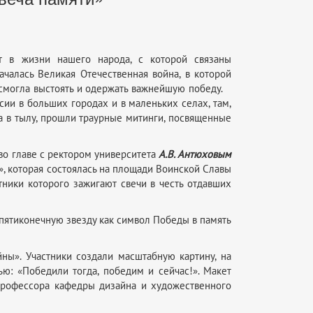
 в жизни нашего народа, с которой связаны
ачалась Великая Отечественная война, в которой
о смогла выстоять и одержать важнейшую победу.
ии в больших городах и в маленьких селах, там,
да в тылу, прошли траурные митинги, посвященные
 во главе с ректором университета
А.В. Антюховым
», которая состоялась на площади Воинской Славы
тники которого зажигают свечи в честь отдавших
пятиконечную звезду как символ Победы в память
ны». Участники создали масштабную картину, на
ю: «Победили тогда, победим и сейчас!». Макет
профессора кафедры дизайна и художественного