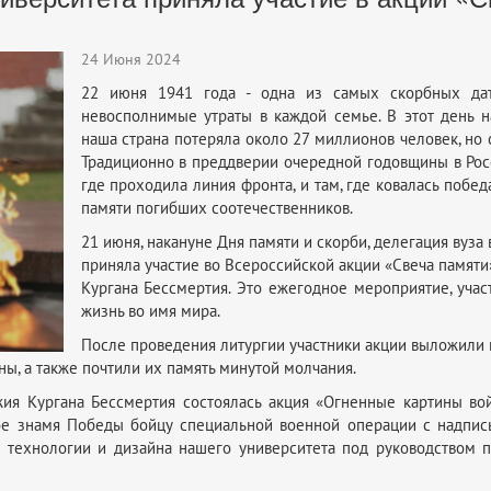
24 Июня 2024
22 июня 1941 года - одна из самых скорбных дат
невосполнимые утраты в каждой семье. В этот день н
наша страна потеряла около 27 миллионов человек, н
Традиционно в преддверии очередной годовщины в Росс
где проходила линия фронта, и там, где ковалась побе
памяти погибших соотечественников.
21 июня, накануне Дня памяти и скорби, делегация вуза
приняла участие во Всероссийской акции «Свеча памяти
Кургана Бессмертия. Это ежегодное мероприятие, учас
жизнь во имя мира.
После проведения литургии участники акции выложили 
ы, а также почтили их память минутой молчания.
я Кургана Бессмертия состоялась акция «Огненные картины вой
е знамя Победы бойцу специальной военной операции с надпись
а технологии и дизайна нашего университета под руководством 