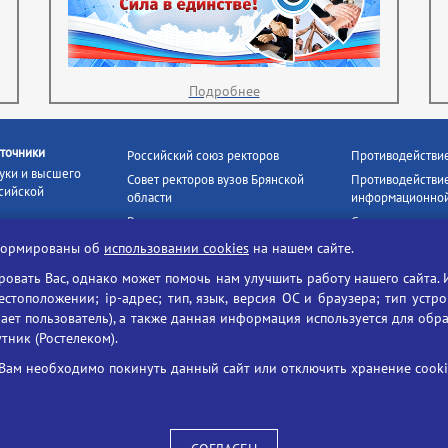
Подробнее
точники
Российский союз ректоров
Противодействи
уки и высшего
Совет ректоров вузов Брянской
Противодействие
сийской
области
информационной
Росстудцентр
Социальные роли
росвещения
прокуратура РФ
Наши партнёры
нформированы об
использовании cookies
на нашем сайте.
кое
Противодействи
Образование на русском
вать Вас, однако может помочь нам улучшить работу нашего сайта. 
БГУ против нарк
Портал «Русский язык»
тоположении; ip-адрес; тип, язык, версия ОС и браузера; тип устр
формационных
Учительская газета
ает пользователь), а также данная информация используется для обр
утник (Ростелеком).
ия цифровых
Российская академия наук
 ресурсов
Единый портал государственных
Вам необходимо покинуть данный сайт или отключить хранение cookie
жба по надзору
услуг
ания и науки
ая цифровая
 среда РФ»