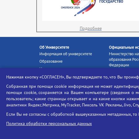
Подробнее
Об Университете
Официальные ис
Информация об университете
Министерство на
образования Рос
Образование
Федерации
Наука и инновации
Министерство п
Абитуриенту
Нажимая кнопку «СОГЛАСЕН», Вы подтверждаете то, что Вы прои
Портал «Российс
Студентам
образование»
Собранная при помощи cookie информация не может идентифициро
Ассоциация выпускников
помощи cookie, сохраняется на Вашем компьютере (сведения о мес
Единое окно ин
Центр тестирования
ресурсов
пользователь; какие страницы открывает и на какие кнопки нажим
иностранных граждан
аналитики Яндекс.Метрика, MyTracker, Пиксель VK Рекламы, Jivo, Сп
Единая коллекц
Конкурс на замещение
образовательных
Если Вы не согласны с обработкой вышеуказанных метаданных, то 
должностей научно-
Федеральная слу
педагогических работников
Политика обработки персональных данных
в сфере образов
ГИС «Современн
образовательная