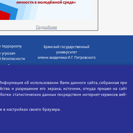
Подробнее
е терроризму
Брянский государственный
университет
 угрозам
имени академика И.Г. Петровского
 безопасности
ки - Генеральная
Время работы: пн-пт 09:00-18:00
E-mail: bryanskgu@mail.ru
е коррупции
Телефон: +7(4832)58-90-85
Информация об использовании Вами данного сайта, собранная при
отиков
ойства и разрешение его экрана; источник, откуда пришел на сайт
аботки статистических данных посредством интернет-сервисов веб-
 в настройках своего браузера.
Вход