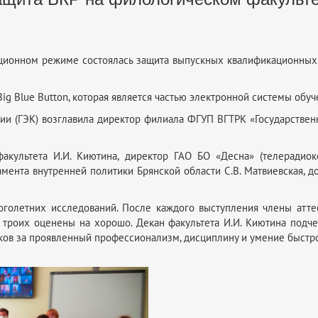
нционном режиме состоялась защита выпускных квалификационных 
g Blue Button, которая является частью электронной системы обуче
ии (ГЭК) возглавила директор филиала ФГУП ВГТРК «Государстве
акультета И.И. Киютина, директор ГАО БО «Десна» (телерадиок
мента внутренней политики Брянской области С.В. Матвиевская, д
голетних исследований. После каждого выступления члены атте
 троих оценены на хорошо. Декан факультета И.И. Киютина подч
иков за проявленный профессионализм, дисциплину и умение быстр