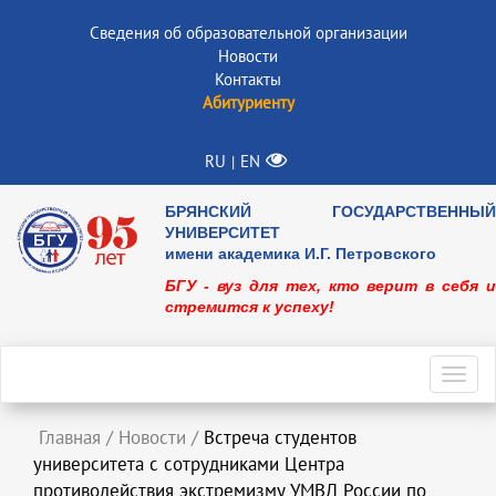
Сведения об образовательной организации
Новости
Контакты
Абитуриенту
RU
EN
|
БРЯНСКИЙ ГОСУДАРСТВЕННЫЙ
УНИВЕРСИТЕТ
имени академика И.Г. Петровского
БГУ - вуз для тех, кто верит в себя и
стремится к успеху!
Toggl
navig
Главная
/
Новости
/
Встреча студентов
университета с сотрудниками Центра
противодействия экстремизму УМВД России по