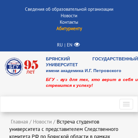
Сведения об образовательной организации
Новости
Контакты
Абитуриенту
RU
EN
|
БРЯНСКИЙ ГОСУДАРСТВЕННЫЙ
УНИВЕРСИТЕТ
имени академика И.Г. Петровского
БГУ - вуз для тех, кто верит в себя и
стремится к успеху!
Toggl
navig
Главная
/
Новости
/
Встреча студентов
университета с представителем Следственного
комитета РФ по Брянской области в рамках