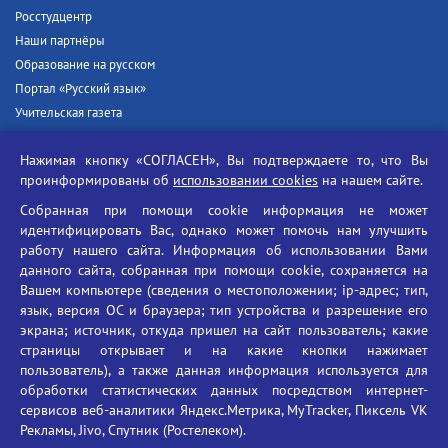
Росстудцентр
Наши партнёры
Образование на русском
Портал «Русский язык»
Учительская газета
Российская академия наук
Нажимая кнопку «СОГЛАСЕН», Вы подтверждаете то, что Вы
Единый портал государственных услуг
проинформированы об
использовании cookies
на нашем сайте.
Противодействие терроризму
Собранная при помощи cookie информация не может
Противодействие угрозам информационной безопасности
идентифицировать Вас, однако может помочь нам улучшить
Социальные ролики - Генеральная прокуратура РФ
работу нашего сайта. Информация об использовании Вами
Противодействие коррупции
данного сайта, собранная при помощи cookie, сохраняется на
Вашем компьютере (сведения о местоположении; ip-адрес; тип,
БГУ против наркотиков
язык, версия ОС и браузера; тип устройства и разрешение его
Брянский государственный университет
экрана; источник, откуда пришел на сайт пользователь; какие
имени академика И.Г. Петровского
страницы открывает и на какие кнопки нажимает
пользователь), а также данная информация используется для
Время работы: пн-пт 09:00-18:00
обработки статистических данных посредством интернет-
E-mail: bryanskgu@mail.ru
сервисов веб-аналитики Яндекс.Метрика, MyTracker, Пиксель VK
Телефон: +7(4832)58-90-85
Рекламы, Jivo, Спутник (Ростелеком).