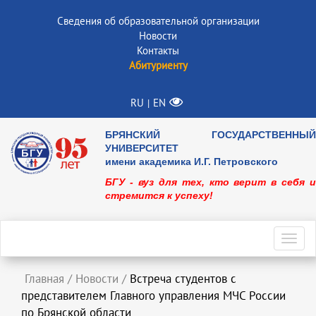
Сведения об образовательной организации
Новости
Контакты
Абитуриенту
RU
EN
|
БРЯНСКИЙ ГОСУДАРСТВЕННЫЙ
УНИВЕРСИТЕТ
имени академика И.Г. Петровского
БГУ - вуз для тех, кто верит в себя и
стремится к успеху!
Toggl
navig
Главная
/
Новости
/
Встреча студентов с
представителем Главного управления МЧС России
по Брянской области