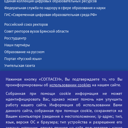
Единая коллекция цифровых образовательных ресурсов
Федеральная служба по надзору в сфере образования и науки
ГИС «Современная цифровая образовательная среда РФ»
Российский союз ректоров
Совет ректоров вузов Брянской области
Росстудцентр
Наши партнёры
Образование на русском
Портал «Русский язык»
Учительская газета
Российская академия наук
Нажимая кнопку «СОГЛАСЕН», Вы подтверждаете то, что Вы
Единый портал государственных услуг
проинформированы об
использовании cookies
на нашем сайте.
Противодействие терроризму
Собранная при помощи cookie информация не может
Противодействие угрозам информационной безопасности
идентифицировать Вас, однако может помочь нам улучшить
Социальные ролики - Генеральная прокуратура РФ
работу нашего сайта. Информация об использовании Вами
Противодействие коррупции
данного сайта, собранная при помощи cookie, сохраняется на
Вашем компьютере (сведения о местоположении; ip-адрес; тип,
БГУ против наркотиков
язык, версия ОС и браузера; тип устройства и разрешение его
Брянский государственный университет
экрана; источник, откуда пришел на сайт пользователь; какие