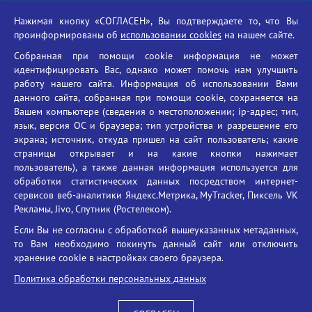
Российская академия наук
Нажимая кнопку «СОГЛАСЕН», Вы подтверждаете то, что Вы
Единый портал государственных услуг
проинформированы об
использовании cookies
на нашем сайте.
Противодействие терроризму
Собранная при помощи cookie информация не может
Противодействие угрозам информационной безопасности
идентифицировать Вас, однако может помочь нам улучшить
Социальные ролики - Генеральная прокуратура РФ
работу нашего сайта. Информация об использовании Вами
Противодействие коррупции
данного сайта, собранная при помощи cookie, сохраняется на
Вашем компьютере (сведения о местоположении; ip-адрес; тип,
БГУ против наркотиков
язык, версия ОС и браузера; тип устройства и разрешение его
Брянский государственный университет
экрана; источник, откуда пришел на сайт пользователь; какие
имени академика И.Г. Петровского
страницы открывает и на какие кнопки нажимает
пользователь), а также данная информация используется для
Время работы: пн-пт 09:00-18:00
обработки статистических данных посредством интернет-
E-mail: bryanskgu@mail.ru
сервисов веб-аналитики Яндекс.Метрика, MyTracker, Пиксель VK
Телефон: +7(4832)58-90-85
Рекламы, Jivo, Спутник (Ростелеком).
Если Вы не согласны с обработкой вышеуказанных метаданных,
то Вам необходимо покинуть данный сайт или отключить
хранение cookie в настройках своего браузера.
Политика обработки персональных данных