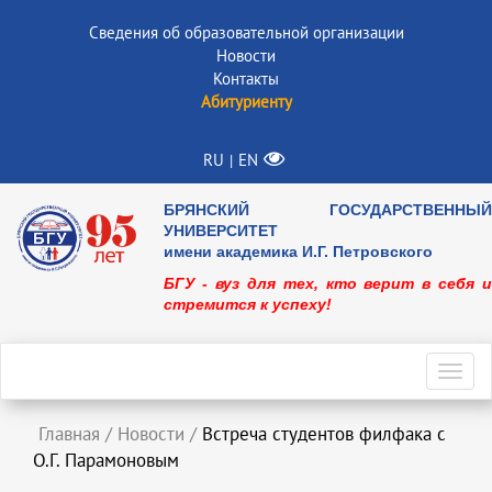
Сведения об образовательной организации
Новости
Контакты
Абитуриенту
RU
EN
|
БРЯНСКИЙ ГОСУДАРСТВЕННЫЙ
УНИВЕРСИТЕТ
имени академика И.Г. Петровского
БГУ - вуз для тех, кто верит в себя и
стремится к успеху!
Toggl
navig
Главная
/
Новости
/
Встреча студентов филфака с
О.Г. Парамоновым