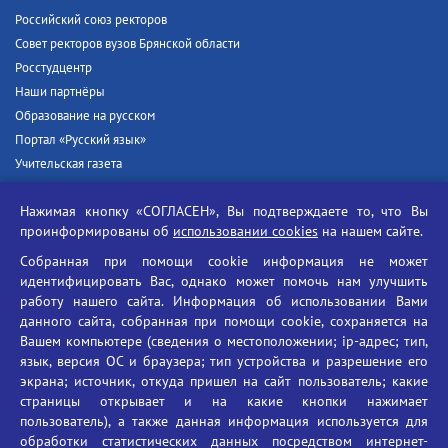
Российский союз ректоров
Совет ректоров вузов Брянской области
Росстудцентр
Наши партнёры
Образование на русском
Портал «Русский язык»
Учительская газета
Российская академия наук
Нажимая кнопку «СОГЛАСЕН», Вы подтверждаете то, что Вы
Единый портал государственных услуг
проинформированы об
использовании cookies
на нашем сайте.
Противодействие терроризму
Собранная при помощи cookie информация не может
Противодействие угрозам информационной безопасности
идентифицировать Вас, однако может помочь нам улучшить
Социальные ролики - Генеральная прокуратура РФ
работу нашего сайта. Информация об использовании Вами
Противодействие коррупции
данного сайта, собранная при помощи cookie, сохраняется на
Вашем компьютере (сведения о местоположении; ip-адрес; тип,
БГУ против наркотиков
язык, версия ОС и браузера; тип устройства и разрешение его
Брянский государственный университет
экрана; источник, откуда пришел на сайт пользователь; какие
имени академика И.Г. Петровского
страницы открывает и на какие кнопки нажимает
пользователь), а также данная информация используется для
Время работы: пн-пт 09:00-18:00
обработки статистических данных посредством интернет-