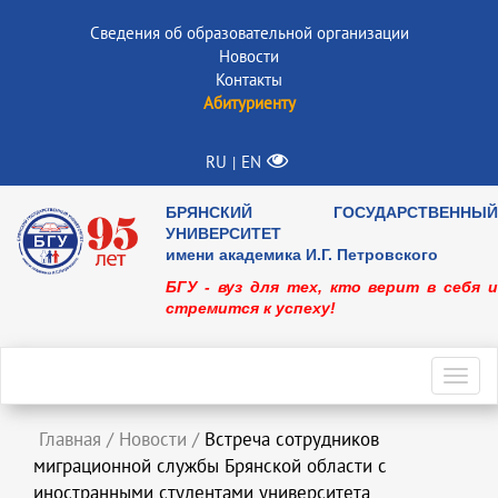
Сведения об образовательной организации
Новости
Контакты
Абитуриенту
RU
EN
|
БРЯНСКИЙ ГОСУДАРСТВЕННЫЙ
УНИВЕРСИТЕТ
имени академика И.Г. Петровского
БГУ - вуз для тех, кто верит в себя и
стремится к успеху!
Toggl
navig
Главная
/
Новости
/
Встреча сотрудников
миграционной службы Брянской области с
иностранными студентами университета