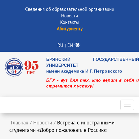
Сведения об образовательной организации
Новости
Контакты
Абитуриенту
RU
EN
|
БРЯНСКИЙ ГОСУДАРСТВЕННЫЙ
УНИВЕРСИТЕТ
имени академика И.Г. Петровского
БГУ - вуз для тех, кто верит в себя и
стремится к успеху!
Toggl
navig
Главная
/
Новости
/
Встреча с иностранными
студентами «Добро пожаловать в Россию»