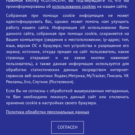
Нажимая кнопку «СОГЛАСЕН», Вы подтверждаете то, что Вы
Единый портал государственных услуг
проинформированы об
использовании cookies
на нашем сайте.
Противодействие терроризму
Собранная при помощи cookie информация не может
Противодействие угрозам информационной безопасности
идентифицировать Вас, однако может помочь нам улучшить
Социальные ролики - Генеральная прокуратура РФ
работу нашего сайта. Информация об использовании Вами
Противодействие коррупции
данного сайта, собранная при помощи cookie, сохраняется на
Вашем компьютере (сведения о местоположении; ip-адрес; тип,
БГУ против наркотиков
язык, версия ОС и браузера; тип устройства и разрешение его
Брянский государственный университет
экрана; источник, откуда пришел на сайт пользователь; какие
имени академика И.Г. Петровского
страницы открывает и на какие кнопки нажимает
пользователь), а также данная информация используется для
Время работы: пн-пт 09:00-18:00
обработки статистических данных посредством интернет-
E-mail: bryanskgu@mail.ru
сервисов веб-аналитики Яндекс.Метрика, MyTracker, Пиксель VK
Телефон: +7(4832)58-90-85
Рекламы, Jivo, Спутник (Ростелеком).
Если Вы не согласны с обработкой вышеуказанных метаданных,
то Вам необходимо покинуть данный сайт или отключить
хранение cookie в настройках своего браузера.
Политика обработки персональных данных
СОГЛАСЕН
Вход