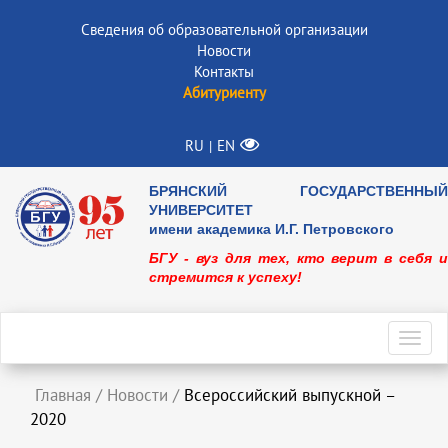
Сведения об образовательной организации
Новости
Контакты
Абитуриенту
RU
EN
|
БРЯНСКИЙ ГОСУДАРСТВЕННЫЙ
УНИВЕРСИТЕТ
имени академика И.Г. Петровского
БГУ - вуз для тех, кто верит в себя и
стремится к успеху!
Toggl
navig
Главная
/
Новости
/
Всероссийский выпускной –
2020