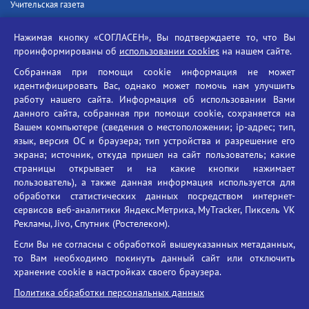
Учительская газета
Российская академия наук
Нажимая кнопку «СОГЛАСЕН», Вы подтверждаете то, что Вы
Единый портал государственных услуг
проинформированы об
использовании cookies
на нашем сайте.
Противодействие терроризму
Собранная при помощи cookie информация не может
Противодействие угрозам информационной безопасности
идентифицировать Вас, однако может помочь нам улучшить
Социальные ролики - Генеральная прокуратура РФ
работу нашего сайта. Информация об использовании Вами
Противодействие коррупции
данного сайта, собранная при помощи cookie, сохраняется на
Вашем компьютере (сведения о местоположении; ip-адрес; тип,
БГУ против наркотиков
язык, версия ОС и браузера; тип устройства и разрешение его
Брянский государственный университет
экрана; источник, откуда пришел на сайт пользователь; какие
имени академика И.Г. Петровского
страницы открывает и на какие кнопки нажимает
пользователь), а также данная информация используется для
Время работы: пн-пт 09:00-18:00
обработки статистических данных посредством интернет-
E-mail: bryanskgu@mail.ru
сервисов веб-аналитики Яндекс.Метрика, MyTracker, Пиксель VK
Телефон: +7(4832)58-90-85
Рекламы, Jivo, Спутник (Ростелеком).
Если Вы не согласны с обработкой вышеуказанных метаданных,
то Вам необходимо покинуть данный сайт или отключить
хранение cookie в настройках своего браузера.
Политика обработки персональных данных