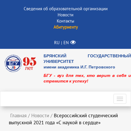
Сведения об образовательной организации
Новости
Контакты
Абитуриенту
RU
EN
|
БРЯНСКИЙ ГОСУДАРСТВЕННЫЙ
УНИВЕРСИТЕТ
имени академика И.Г. Петровского
БГУ - вуз для тех, кто верит в себя и
стремится к успеху!
Toggl
navig
Главная
/
Новости
/
Всероссийский студенческий
выпускной 2021 года «С наукой в сердце»