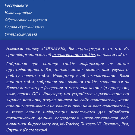
Росстудцентр
Наши партнёры
Образование на русском
Портал «Русский язык»
Учительская газета
Российская академия наук
Нажимая кнопку «СОГЛАСЕН», Вы подтверждаете то, что Вы
Единый портал государственных услуг
проинформированы об
использовании cookies
на нашем сайте.
Противодействие терроризму
Собранная при помощи cookie информация не может
Противодействие угрозам информационной безопасности
идентифицировать Вас, однако может помочь нам улучшить
Социальные ролики - Генеральная прокуратура РФ
работу нашего сайта. Информация об использовании Вами
Противодействие коррупции
данного сайта, собранная при помощи cookie, сохраняется на
Вашем компьютере (сведения о местоположении; ip-адрес; тип,
БГУ против наркотиков
язык, версия ОС и браузера; тип устройства и разрешение его
Брянский государственный университет
экрана; источник, откуда пришел на сайт пользователь; какие
имени академика И.Г. Петровского
страницы открывает и на какие кнопки нажимает пользователь),
а также данная информация используется для обработки
Время работы: пн-пт 09:00-18:00
статистических данных посредством интернет-сервисов веб-
E-mail: bryanskgu@mail.ru
аналитики Яндекс.Метрика, MyTracker, Пиксель VK Рекламы, Jivo,
Телефон: +7(4832)58-90-85
Спутник (Ростелеком).