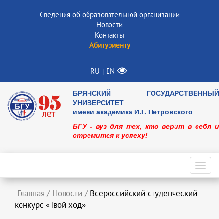
Сведения об образовательной организации
Новости
Контакты
Абитуриенту
RU
EN
|
БРЯНСКИЙ ГОСУДАРСТВЕННЫЙ
УНИВЕРСИТЕТ
имени академика И.Г. Петровского
БГУ - вуз для тех, кто верит в себя и
стремится к успеху!
Toggl
navig
Главная
/
Новости
/
Всероссийский студенческий
конкурс «Твой ход»