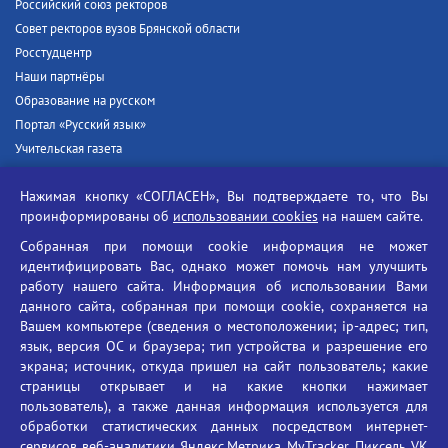
Российский союз ректоров
Совет ректоров вузов Брянской области
Росстудцентр
Наши партнёры
Образование на русском
Портал «Русский язык»
Учительская газета
Российская академия наук
Нажимая кнопку «СОГЛАСЕН», Вы подтверждаете то, что Вы
Единый портал государственных услуг
проинформированы об
использовании cookies
на нашем сайте.
Противодействие терроризму
Собранная при помощи cookie информация не может
Противодействие угрозам информационной безопасности
идентифицировать Вас, однако может помочь нам улучшить
Социальные ролики - Генеральная прокуратура РФ
работу нашего сайта. Информация об использовании Вами
Противодействие коррупции
данного сайта, собранная при помощи cookie, сохраняется на
Вашем компьютере (сведения о местоположении; ip-адрес; тип,
БГУ против наркотиков
язык, версия ОС и браузера; тип устройства и разрешение его
Брянский государственный университет
экрана; источник, откуда пришел на сайт пользователь; какие
имени академика И.Г. Петровского
страницы открывает и на какие кнопки нажимает
пользователь), а также данная информация используется для
Время работы: пн-пт 09:00-18:00
обработки статистических данных посредством интернет-
E-mail: bryanskgu@mail.ru
сервисов веб-аналитики Яндекс.Метрика, MyTracker, Пиксель VK