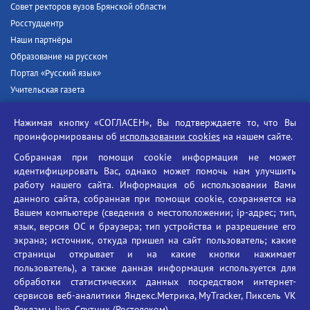
Совет ректоров вузов Брянской области
Росстудцентр
Наши партнёры
Образование на русском
Портал «Русский язык»
Учительская газета
Российская академия наук
Нажимая кнопку «СОГЛАСЕН», Вы подтверждаете то, что Вы
Единый портал государственных услуг
проинформированы об
использовании cookies
на нашем сайте.
Противодействие терроризму
Собранная при помощи cookie информация не может
Противодействие угрозам информационной безопасности
идентифицировать Вас, однако может помочь нам улучшить
Социальные ролики - Генеральная прокуратура РФ
работу нашего сайта. Информация об использовании Вами
Противодействие коррупции
данного сайта, собранная при помощи cookie, сохраняется на
Вашем компьютере (сведения о местоположении; ip-адрес; тип,
БГУ против наркотиков
язык, версия ОС и браузера; тип устройства и разрешение его
Брянский государственный университет
экрана; источник, откуда пришел на сайт пользователь; какие
имени академика И.Г. Петровского
страницы открывает и на какие кнопки нажимает
пользователь), а также данная информация используется для
Время работы: пн-пт 09:00-18:00
обработки статистических данных посредством интернет-
E-mail: bryanskgu@mail.ru
сервисов веб-аналитики Яндекс.Метрика, MyTracker, Пиксель VK
Телефон: +7(4832)58-90-85
Рекламы, Jivo, Спутник (Ростелеком).