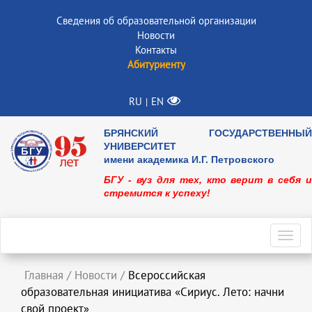
Сведения об образовательной организации
Новости
Контакты
Абитуриенту
RU
EN
|
БРЯНСКИЙ ГОСУДАРСТВЕННЫЙ
УНИВЕРСИТЕТ
имени академика И.Г. Петровского
БГУ - вуз для тех, кто верит в себя и
стремится к успеху!
Toggl
navig
Главная
/
Новости
/
Всероссийская
образовательная инициатива «Сириус. Лето: начни
свой проект»