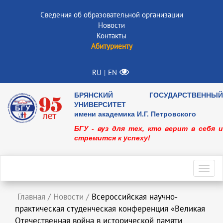
Сведения об образовательной организации
Новости
Контакты
Абитуриенту
RU
EN
|
БРЯНСКИЙ ГОСУДАРСТВЕННЫЙ
УНИВЕРСИТЕТ
имени академика И.Г. Петровского
БГУ - вуз для тех, кто верит в себя и
стремится к успеху!
Toggl
navig
Главная
/
Новости
/
Всероссийская научно-
практическая студенческая конференция «Великая
Отечественная война в исторической памяти