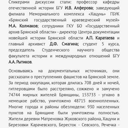
Спикерами дискуссии стали: профессор кафедры
отечественной истории БГУ
И.В. Алферова
; заведующий
филиала Мемориального комплекса «Хацунь» ГБУК
«Брянский государственный краеведческий музей»
М.А. Колмаков
; сотрудники ГКУ БО «Государственный
архив Брянской области» - директор Центра документации
новейшей истории Брянской области
А.П. Каратаева
и
главный архивист
Д.Ф. Смагина;
студент 5 курса,
председатель Студенческого научного общества
факультета истории и международных отношений БГУ
А.А. Рытиков
.
Основываясь на документальных источниках, они
рассказали о преступлениях фашистов на Брянской земле.
За период оккупации, которая длилась 708 дней и ночей,
гитлеровцами было расстреляно, сожжено и замучено
74744 мирных жителей Брянщины, 153733 - угнано в
немецкое рабство, уничтожено 48715 военнопленных.
Многие города и районы обезлюдели: 930 населенных
пунктов на Брянщине были уничтожены полностью.
Жители деревни Матреновка Жуковского района, Хацуни и
Березовки Карачевского, Бересток - Севского, Речечка -