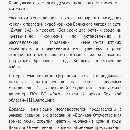
Клинцовского и многих других были сожжены вместе с
жителями.
Участники конференции в ходе пленарного заседания
узнали о трагедии судеб узников Брянского лагеря смерти
«Дулаг -142», о проекте «Без срока давности» и создании
чрезвычайной комиссии «по установлению и
расследованию злодеяний немецко-фашистских
захватчиков и причиненного ими ущерба», о роли
агитационной деятельности партизан и подпольщиков на
территории Брянщины в годы Великой Отечественной
войны.
Интерес участников конференции вызвала передвижная
выставка, подготовленная на основе архивных
материалов. С экспозицией студентов познакомила
директор ГКУ БО «Государственный архив Брянской
области»
Н.Н. Антошина.
Доклады начинающих исследователей представлены в
рамках секционных заседаний: «Великая Отечественная
война: люди, события, факты», «Брянский край в годы
Великой Отечественной войны», «Военные преступления