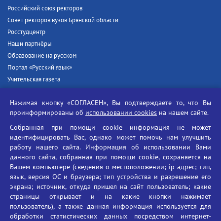
Российский союз ректоров
Совет ректоров вузов Брянской области
Росстудцентр
Наши партнёры
Образование на русском
Портал «Русский язык»
Учительская газета
Российская академия наук
Нажимая кнопку «СОГЛАСЕН», Вы подтверждаете то, что Вы
Единый портал государственных услуг
проинформированы об
использовании cookies
на нашем сайте.
Противодействие терроризму
Собранная при помощи cookie информация не может
Противодействие угрозам информационной безопасности
идентифицировать Вас, однако может помочь нам улучшить
Социальные ролики - Генеральная прокуратура РФ
работу нашего сайта. Информация об использовании Вами
Противодействие коррупции
данного сайта, собранная при помощи cookie, сохраняется на
Вашем компьютере (сведения о местоположении; ip-адрес; тип,
БГУ против наркотиков
язык, версия ОС и браузера; тип устройства и разрешение его
Брянский государственный университет
экрана; источник, откуда пришел на сайт пользователь; какие
имени академика И.Г. Петровского
страницы открывает и на какие кнопки нажимает
пользователь), а также данная информация используется для
Время работы: пн-пт 09:00-18:00
обработки статистических данных посредством интернет-