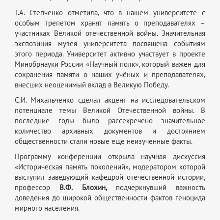
Т.А. Степченко отметила, что в нашем университете с
особым трепетом хранят память о преподавателях –
участниках Великой отечественной войны. Значительная
экспозиция музея университета посвящена событиям
этого периода. Университет активно участвует в проекте
Минобрнауки России «Научный полк», который важен для
сохранения памяти о наших учёных и преподавателях,
внесших неоценимый вклад в Великую Победу.
С.И. Михальченко сделал акцент на исследовательском
потенциале темы Великой Отечественной войны. В
последние годы было рассекречено значительное
количество архивных документов и достоянием
общественности стали новые еще неизученные факты.
Программу конференции открыла научная дискуссия
«Историческая память поколений», модератором которой
выступил заведующий кафедрой отечественной истории,
профессор
В.Ф. Блохин,
подчеркнувший важность
доведения до широкой общественности фактов геноцида
мирного населения.