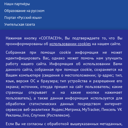
Наши партнёры
Образование на русском
Портал «Русский язык»
Учительская газета
Российская академия наук
Нажимая кнопку «СОГЛАСЕН», Вы подтверждаете то, что Вы
Единый портал государственных услуг
проинформированы об
использовании cookies
на нашем сайте.
Противодействие терроризму
Собранная при помощи cookie информация не может
Противодействие угрозам информационной безопасности
идентифицировать Вас, однако может помочь нам улучшить
Социальные ролики - Генеральная прокуратура РФ
работу нашего сайта. Информация об использовании Вами
Противодействие коррупции
данного сайта, собранная при помощи cookie, сохраняется на
Вашем компьютере (сведения о местоположении; ip-адрес; тип,
БГУ против наркотиков
язык, версия ОС и браузера; тип устройства и разрешение его
Брянский государственный университет
экрана; источник, откуда пришел на сайт пользователь; какие
имени академика И.Г. Петровского
страницы открывает и на какие кнопки нажимает
пользователь), а также данная информация используется для
Время работы: пн-пт 09:00-18:00
обработки статистических данных посредством интернет-
E-mail: bryanskgu@mail.ru
сервисов веб-аналитики Яндекс.Метрика, MyTracker, Пиксель VK
Телефон: +7(4832)58-90-85
Рекламы, Jivo, Спутник (Ростелеком).
Если Вы не согласны с обработкой вышеуказанных метаданных,