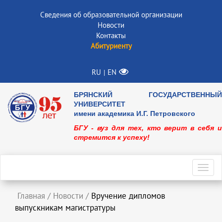
Сведения об образовательной организации
Новости
Контакты
Абитуриенту
RU
EN
|
БРЯНСКИЙ ГОСУДАРСТВЕННЫЙ
УНИВЕРСИТЕТ
имени академика И.Г. Петровского
БГУ - вуз для тех, кто верит в себя и
стремится к успеху!
Toggl
navig
Главная
/
Новости
/
Вручение дипломов
выпускникам магистратуры