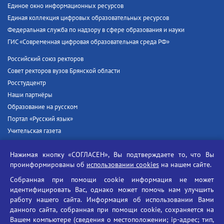
Единое окно информационных ресурсов
Единая коллекция цифровых образовательных ресурсов
Федеральная служба по надзору в сфере образования и науки
ГИС «Современная цифровая образовательная среда РФ»
Российский союз ректоров
Совет ректоров вузов Брянской области
Росстудцентр
Наши партнёры
Образование на русском
Портал «Русский язык»
Учительская газета
Российская академия наук
Нажимая кнопку «СОГЛАСЕН», Вы подтверждаете то, что Вы
Единый портал государственных услуг
проинформированы об
использовании cookies
на нашем сайте.
Противодействие терроризму
Собранная при помощи cookie информация не может
Противодействие угрозам информационной безопасности
идентифицировать Вас, однако может помочь нам улучшить
Социальные ролики - Генеральная прокуратура РФ
работу нашего сайта. Информация об использовании Вами
Противодействие коррупции
данного сайта, собранная при помощи cookie, сохраняется на
Вашем компьютере (сведения о местоположении; ip-адрес; тип,
БГУ против наркотиков