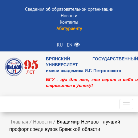
Сведения об образовательной организации
Новости
Контакты
Абитуриенту
RU
EN
|
БРЯНСКИЙ ГОСУДАРСТВЕННЫЙ
УНИВЕРСИТЕТ
имени академика И.Г. Петровского
БГУ - вуз для тех, кто верит в себя и
стремится к успеху!
Toggl
navig
Главная
/
Новости
/
Владимир Немцов - лучший
профорг среди вузов Брянской области