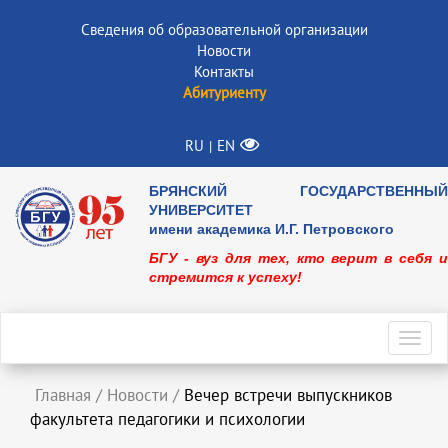
Сведения об образовательной организации
Новости
Контакты
Абитуриенту
RU
EN
|
БРЯНСКИЙ ГОСУДАРСТВЕННЫЙ
УНИВЕРСИТЕТ
имени академика И.Г. Петровского
БГУ - вуз для тех, кто верит в себя и
стремится к успеху!
Toggl
navig
Главная
/
Новости
/
Вечер встречи выпускников
факультета педагогики и психологии