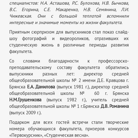
специалистов: Н.А. Асташова, Р.С. Булохова, Н.В. Бычкова,
В.С. Егорина, С.Е. Макаренко, Н.В. Семянина, Л.И.
Чижевская. Они с большой теплотой вспомнили
интересные и значимые моменты из жизни факультета.
Приятным сюрпризом для выпускников стал показ слайд-
шоу фотографий и видеороликов, отразивших их
студенческую жизнь в различные периоды развития
факультета.
Со словами благодарности к профессорско-
преподавательскому составу факультета обратились
выпускники разных лет: директор средней
общеобразовательной школы № 2 имени Д.Е. Кравцова г.
Брянска
Е.А. Данилова
(выпуск 1981 г.), директор средней
общеобразовательной школы № 60 г. Брянска
Н.М.Грушенкова
(выпуск 1982 г.), учитель средней
общеобразовательной школы № 1 г.Брянска
Д.В. Романина
(выпуск 2009 г.).
Подарком для всех гостей встречи стали творческие
номера обучающихся факультета, призеров конкурсов
«Первокурсник», «Студенческая весна».