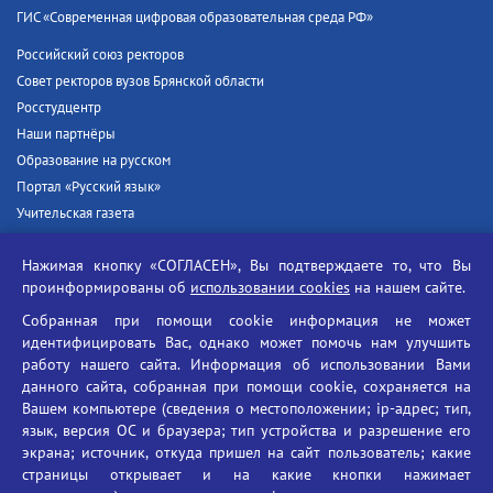
ГИС «Современная цифровая образовательная среда РФ»
Российский союз ректоров
Совет ректоров вузов Брянской области
Росстудцентр
Наши партнёры
Образование на русском
Портал «Русский язык»
Учительская газета
Российская академия наук
Нажимая кнопку «СОГЛАСЕН», Вы подтверждаете то, что Вы
Единый портал государственных услуг
проинформированы об
использовании cookies
на нашем сайте.
Противодействие терроризму
Собранная при помощи cookie информация не может
Противодействие угрозам информационной безопасности
идентифицировать Вас, однако может помочь нам улучшить
Социальные ролики - Генеральная прокуратура РФ
работу нашего сайта. Информация об использовании Вами
Противодействие коррупции
данного сайта, собранная при помощи cookie, сохраняется на
Вашем компьютере (сведения о местоположении; ip-адрес; тип,
БГУ против наркотиков
язык, версия ОС и браузера; тип устройства и разрешение его
Брянский государственный университет
экрана; источник, откуда пришел на сайт пользователь; какие
имени академика И.Г. Петровского
страницы открывает и на какие кнопки нажимает