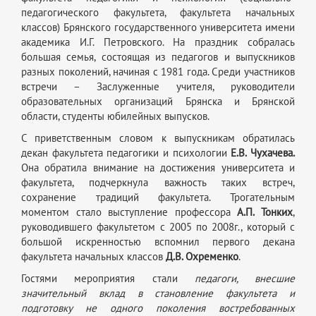
педагогического факультета, факультета начальных
классов) Брянского государственного университета имени
академика И.Г. Петровского. На праздник собралась
большая семья, состоящая из педагогов и выпускников
разных поколений, начиная с 1981 года. Среди участников
встречи – Заслуженные учителя, руководители
образовательных организаций Брянска и Брянской
области, студенты юбилейных выпусков.
С приветственным словом к выпускникам обратилась
декан факультета педагогики и психологии
Е.В. Чухачева.
Она обратила внимание на достижения университета и
факультета, подчеркнула важность таких встреч,
сохранение традиций факультета. Трогательным
моментом стало выступление профессора
А.П. Тонких
,
руководившего факультетом с 2005 по 2008г., который с
большой искренностью вспомнил первого декана
факультета начальных классов
Д.В. Охременко
.
Гостями мероприятия стали
педагоги, внесшие
значительный вклад в становление факультета и
подготовку не одного поколения востребованных