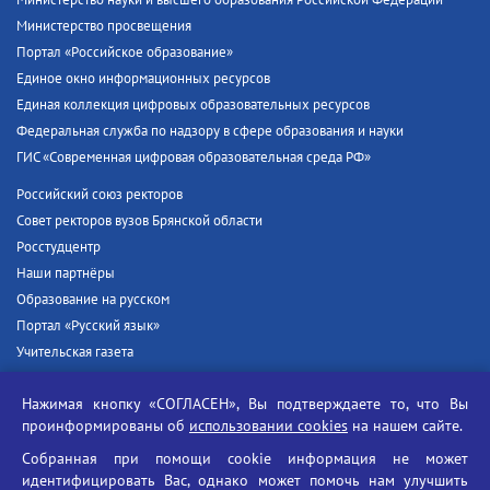
Министерство науки и высшего образования Российской Федерации
Министерство просвещения
Портал «Российское образование»
Единое окно информационных ресурсов
Единая коллекция цифровых образовательных ресурсов
Федеральная служба по надзору в сфере образования и науки
ГИС «Современная цифровая образовательная среда РФ»
Российский союз ректоров
Совет ректоров вузов Брянской области
Росстудцентр
Наши партнёры
Образование на русском
Портал «Русский язык»
Учительская газета
Российская академия наук
Нажимая кнопку «СОГЛАСЕН», Вы подтверждаете то, что Вы
Единый портал государственных услуг
проинформированы об
использовании cookies
на нашем сайте.
Противодействие терроризму
Собранная при помощи cookie информация не может
Противодействие угрозам информационной безопасности
идентифицировать Вас, однако может помочь нам улучшить