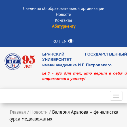
Сведения об образовательной организации
Новости
Контакты
Абитуриенту
RU
EN
|
БРЯНСКИЙ ГОСУДАРСТВЕННЫЙ
УНИВЕРСИТЕТ
имени академика И.Г. Петровского
БГУ - вуз для тех, кто верит в себя и
стремится к успеху!
Toggl
navig
Главная
/
Новости
/
Валерия Арапова – финалистка
курса медиавожатых