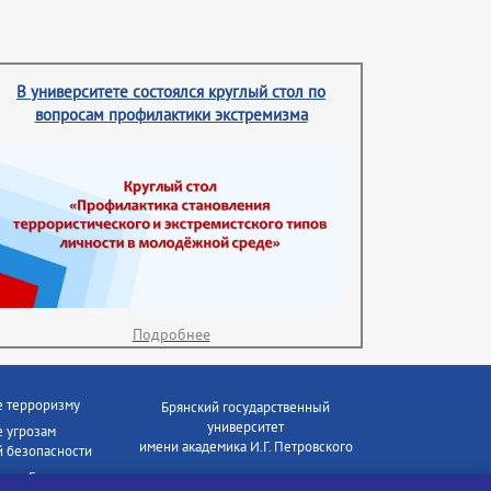
В университете состоялся круглый стол по
вопросам профилактики экстремизма
Подробнее
е терроризму
Брянский государственный
университет
 угрозам
имени академика И.Г. Петровского
 безопасности
ки - Генеральная
Время работы: пн-пт 09:00-18:00