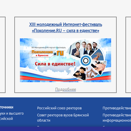
XIII молодежный Интернет-фестиваль
«Поколение.RU – сила в единстве»
Подробнее
точники
Российский союз ректоров
Противодействи
уки и высшего
Совет ректоров вузов Брянской
Противодействие
сийской
области
информационной
Росстудцентр
Социальные роли
росвещения