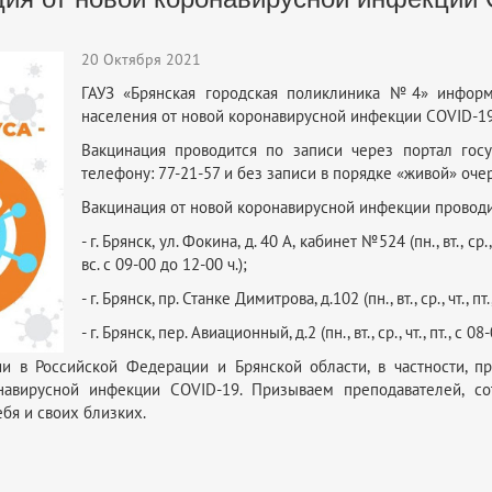
20 Октября 2021
ГАУЗ «Брянская городская поликлиника №4» информи
населения от новой коронавирусной инфекции COVID-19
Вакцинация проводится по записи через портал госу
телефону: 77-21-57 и без записи в порядке «живой» оче
Вакцинация от новой коронавирусной инфекции проводи
- г. Брянск, ул. Фокина, д. 40 А, кабинет №524 (пн., вт., ср.,
вс. с 09-00 до 12-00 ч.);
- г. Брянск, пр. Станке Димитрова, д.102 (пн., вт., ср., чт., пт
- г. Брянск, пер. Авиационный, д.2 (пн., вт., ср., чт., пт., с 08
и в Российской Федерации и Брянской области, в частности, п
навирусной инфекции COVID-19. Призываем преподавателей, сот
ебя и своих близких.