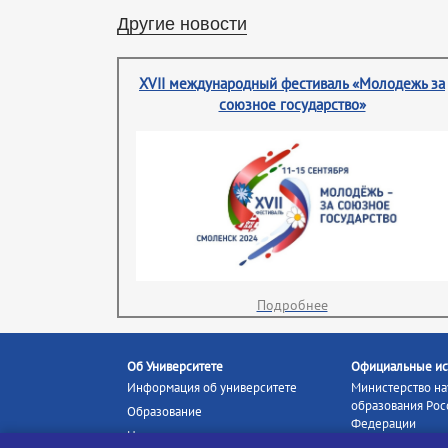
Другие новости
XVII международный фестиваль «Молодежь за
союзное государство»
Подробнее
Об Университете
Официальные ис
Информация об университете
Министерство на
образования Рос
Образование
Федерации
Наука и инновации
Министерство п