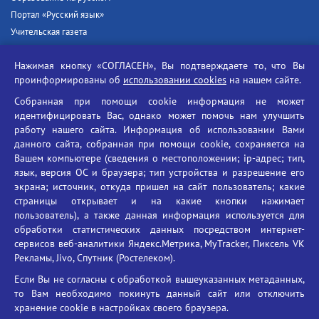
Портал «Русский язык»
Учительская газета
Российская академия наук
Нажимая кнопку «СОГЛАСЕН», Вы подтверждаете то, что Вы
Единый портал государственных услуг
проинформированы об
использовании cookies
на нашем сайте.
Противодействие терроризму
Собранная при помощи cookie информация не может
Противодействие угрозам информационной безопасности
идентифицировать Вас, однако может помочь нам улучшить
Социальные ролики - Генеральная прокуратура РФ
работу нашего сайта. Информация об использовании Вами
Противодействие коррупции
данного сайта, собранная при помощи cookie, сохраняется на
Вашем компьютере (сведения о местоположении; ip-адрес; тип,
БГУ против наркотиков
язык, версия ОС и браузера; тип устройства и разрешение его
Брянский государственный университет
экрана; источник, откуда пришел на сайт пользователь; какие
имени академика И.Г. Петровского
страницы открывает и на какие кнопки нажимает
пользователь), а также данная информация используется для
Время работы: пн-пт 09:00-18:00
обработки статистических данных посредством интернет-
E-mail: bryanskgu@mail.ru
сервисов веб-аналитики Яндекс.Метрика, MyTracker, Пиксель VK
Телефон: +7(4832)58-90-85
Рекламы, Jivo, Спутник (Ростелеком).
Если Вы не согласны с обработкой вышеуказанных метаданных,
то Вам необходимо покинуть данный сайт или отключить
хранение cookie в настройках своего браузера.