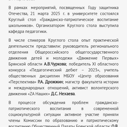
В рамках мероприятий, посвященных Году защитника
Отечества, 21 марта 2025 г. в университете состоялся
Круглый стол «Гражданско-патриотическое воспитание
школьников». Организатором Круглого стола выступила
кафедра педагогики.
В числе спикеров Круглого стола опыт практической
деятельности представили: руководитель регионального
отделения Общероссийского общегосударственного
движения детей и молодежи «Движение Первых»
Брянской области
А.В.Чуркова
; победитель XI областного
конкурса «Педагогический дебют – 2023», учитель
общественных дисциплин МБОУ «Центр образования
«Перспектива»
Р.А. Дрожжин
; магистр факультета истории
и международных отношений, активист волонтерского
движения «ZA Наших»
Д.С. Нехаева
.
В процессе обсуждения проблем гражданско-
патриотического воспитания в современной
социокультурной ситуации активное участие приняли
члены Комиссии по образованию и патриотическому
воспитанию Общественный Палаты Брянской области:
О.В.