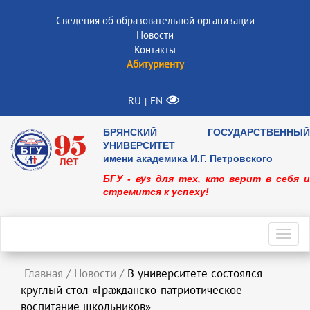
Сведения об образовательной организации
Новости
Контакты
Абитуриенту
RU
EN
|
БРЯНСКИЙ ГОСУДАРСТВЕННЫЙ
УНИВЕРСИТЕТ
имени академика И.Г. Петровского
БГУ - вуз для тех, кто верит в себя и
стремится к успеху!
Toggl
navig
Главная
/
Новости
/
В университете состоялся
круглый стол «Гражданско-патриотическое
воспитание школьников»