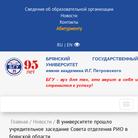
Сведения об образовательной организации
Новости
Контакты
Абитуриенту
RU
EN
|
БРЯНСКИЙ ГОСУДАРСТВЕННЫЙ
УНИВЕРСИТЕТ
имени академика И.Г. Петровского
БГУ - вуз для тех, кто верит в себя и
стремится к успеху!
Toggl
navig
Главная
/
Новости
/
В университете прошло
учредительное заседание Совета отделения РИО в
Брянской области