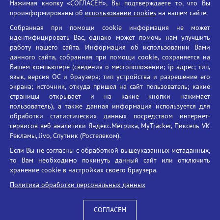
Нажимая кнопку «СОГЛАСЕН», Вы подтверждаете то, что Вы
Единый портал государственных услуг
проинформированы об
использовании cookies
на нашем сайте.
Противодействие терроризму
Собранная при помощи cookie информация не может
Противодействие угрозам информационной безопасности
идентифицировать Вас, однако может помочь нам улучшить
Социальные ролики - Генеральная прокуратура РФ
работу нашего сайта. Информация об использовании Вами
Противодействие коррупции
данного сайта, собранная при помощи cookie, сохраняется на
Вашем компьютере (сведения о местоположении; ip-адрес; тип,
БГУ против наркотиков
язык, версия ОС и браузера; тип устройства и разрешение его
Брянский государственный университет
экрана; источник, откуда пришел на сайт пользователь; какие
имени академика И.Г. Петровского
страницы открывает и на какие кнопки нажимает
пользователь), а также данная информация используется для
Время работы: пн-пт 09:00-18:00
обработки статистических данных посредством интернет-
E-mail: bryanskgu@mail.ru
сервисов веб-аналитики Яндекс.Метрика, MyTracker, Пиксель VK
Телефон: +7(4832)58-90-85
Рекламы, Jivo, Спутник (Ростелеком).
Если Вы не согласны с обработкой вышеуказанных метаданных,
то Вам необходимо покинуть данный сайт или отключить
хранение cookie в настройках своего браузера.
Политика обработки персональных данных
СОГЛАСЕН
Вход