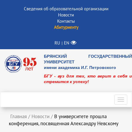
Сведения об образовательной организации
Новости
Контакты
Абитуриенту
RU
EN
|
БРЯНСКИЙ ГОСУДАРСТВЕННЫЙ
УНИВЕРСИТЕТ
имени академика И.Г. Петровского
БГУ - вуз для тех, кто верит в себя и
стремится к успеху!
Toggl
navig
Главная
/
Новости
/
В университете прошла
конференция, посвященная Александру Невскому