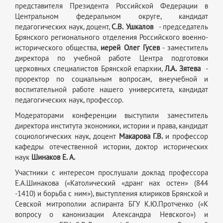
представителя Президента Российской Федерации в
Центральном федеральном округе, кандидат
педагогических наук, доцент,
С.В.
Ушкалов
- председатель
Брянского регионального отделения Российского военно-
исторического общества,
иерей Олег Гусев
- заместитель
директора по учебной работе Центра подготовки
церковных специалистов Брянской епархии,
Л.А.
Зятева
-
проректор по социальным вопросам, внеучебной и
воспитательной работе нашего университета, кандидат
педагогических наук, профессор.
Модераторами конференции выступили заместитель
директора института экономики, истории и права, кандидат
социологических наук, доцент
Макарова Г.В.
и
профессор
кафедры отечественной истории, доктор исторических
наук
Шинаков Е. А.
Участники с интересом прослушали доклад профессора
Е.А.Шинакова («Католический «дранг нах остен» (844
-1410) и борьба с ним»), выступления клириков Брянской и
Севской митрополии аспиранта БГУ
К.Ю.Протченко («К
вопросу о канонизации Александра Невского») и