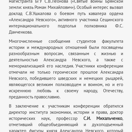
магистранта БГУ С.В.Леонова («Святые воины Брянской
земли: князь Роман Михайлович»). Особый интерес вызвал
доклад С.В.Ушкалова о боевом путь кавалера ордена
«Александра Невского», активного участника Сещинского
интернационального подполья полковника Ф.С.
Данченкова.
Многочисленные сообщения студентов факультета
истории и международных отношений были посвящены
разнообразным вопросам, связанным с жизнью и
деятельностью Александра Невского, а также с
мемориализацией его наследия. Участники конференции
отмечали не только героическое прошлое Александра
Невского, победившего шведских и немецких рыцарей,
являющегося великим полководцем и воином, но и его
искреннюю любовь к своему народу, Отечеству,
преданность православию.
В заключение к участникам конференции обратился
директор института экономики, истории и права, доктор
исторических наук, профессор
С.И. Михальченко
,
отметивший общеобъединяющий и духоподъемный
характер фигуры князя Александра Невского, который