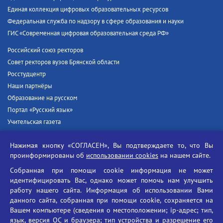
Единая коллекция цифровых образовательных ресурсов
Федеральная служба по надзору в сфере образования и науки
ГИС «Современная цифровая образовательная среда РФ»
Российский союз ректоров
Совет ректоров вузов Брянской области
Росстудцентр
Наши партнёры
Образование на русском
Портал «Русский язык»
Учительская газета
Российская академия наук
Нажимая кнопку «СОГЛАСЕН», Вы подтверждаете то, что Вы
Единый портал государственных услуг
проинформированы об
использовании cookies
на нашем сайте.
Противодействие терроризму
Собранная при помощи cookie информация не может
Противодействие угрозам информационной безопасности
идентифицировать Вас, однако может помочь нам улучшить
Социальные ролики - Генеральная прокуратура РФ
работу нашего сайта. Информация об использовании Вами
Противодействие коррупции
данного сайта, собранная при помощи cookie, сохраняется на
Вашем компьютере (сведения о местоположении; ip-адрес; тип,
БГУ против наркотиков
язык, версия ОС и браузера; тип устройства и разрешение его