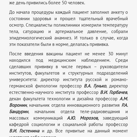
же день привились более 50 человек.
До начала процедуры каждый пациент заполнил анкету о
состоянии здоровья и прошел тщательный врачебный
осмотр. Специалисты поликлиники измерили температуру
тела, сатурацию и артериальное давление, собрали
эпидемиологический анамнез. И только в случае, когда
эти показатели были в норме, делалась прививка.
После введения вакцины пациент не менее 30 минут
находился под медицинским наблюдением. Среди
сделавших прививку в числе первых – руководители
институтов, факультетов и структурных подразделений
университета: директор института русской и романо-
германской филологии профессор
В.А. Гунько
, директор
естественно-научного института профессор
В.И. Горбачев
,
декан факультета технологии и дизайна профессор
А.М.
Воронин
, начальник отдела инновационного развития
Р.А.
Бандурин
, начальник отдела теле-радиовещания и
массовых коммуникаций
А.Ю. Морозов,
заведующий
кафедрой социологии и социальной работы профессор
В.И. Гостенина
и др. Все привитые на данный момент