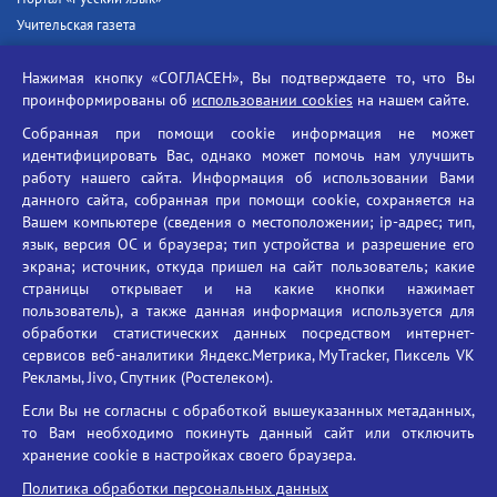
Учительская газета
Российская академия наук
Нажимая кнопку «СОГЛАСЕН», Вы подтверждаете то, что Вы
Единый портал государственных услуг
проинформированы об
использовании cookies
на нашем сайте.
Противодействие терроризму
Собранная при помощи cookie информация не может
Противодействие угрозам информационной безопасности
идентифицировать Вас, однако может помочь нам улучшить
Социальные ролики - Генеральная прокуратура РФ
работу нашего сайта. Информация об использовании Вами
Противодействие коррупции
данного сайта, собранная при помощи cookie, сохраняется на
Вашем компьютере (сведения о местоположении; ip-адрес; тип,
БГУ против наркотиков
язык, версия ОС и браузера; тип устройства и разрешение его
Брянский государственный университет
экрана; источник, откуда пришел на сайт пользователь; какие
имени академика И.Г. Петровского
страницы открывает и на какие кнопки нажимает
пользователь), а также данная информация используется для
Время работы: пн-пт 09:00-18:00
обработки статистических данных посредством интернет-
E-mail: bryanskgu@mail.ru
сервисов веб-аналитики Яндекс.Метрика, MyTracker, Пиксель VK
Телефон: +7(4832)58-90-85
Рекламы, Jivo, Спутник (Ростелеком).
Если Вы не согласны с обработкой вышеуказанных метаданных,
то Вам необходимо покинуть данный сайт или отключить
хранение cookie в настройках своего браузера.
Политика обработки персональных данных