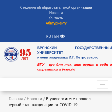
Сведения об образовательной организации
Новости
Контакты
Абитуриенту
RU
EN
|
БРЯНСКИЙ ГОСУДАРСТВЕННЫЙ
УНИВЕРСИТЕТ
имени академика И.Г. Петровского
БГУ - вуз для тех, кто верит в себя и
стремится к успеху!
Toggl
navig
Главная
/
Новости
/
В университете прошел
первый этап вакцинации от COVID-19