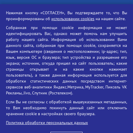
Российская академия наук
Нажимая кнопку «СОГЛАСЕН», Вы подтверждаете то, что Вы
Единый портал государственных услуг
проинформированы об
использовании cookies
на нашем сайте.
Противодействие терроризму
Собранная при помощи cookie информация не может
Противодействие угрозам информационной безопасности
идентифицировать Вас, однако может помочь нам улучшить
Социальные ролики - Генеральная прокуратура РФ
работу нашего сайта. Информация об использовании Вами
Противодействие коррупции
данного сайта, собранная при помощи cookie, сохраняется на
Вашем компьютере (сведения о местоположении; ip-адрес; тип,
БГУ против наркотиков
язык, версия ОС и браузера; тип устройства и разрешение его
Брянский государственный университет
экрана; источник, откуда пришел на сайт пользователь; какие
имени академика И.Г. Петровского
страницы открывает и на какие кнопки нажимает
пользователь), а также данная информация используется для
Время работы: пн-пт 09:00-18:00
обработки статистических данных посредством интернет-
E-mail: bryanskgu@mail.ru
сервисов веб-аналитики Яндекс.Метрика, MyTracker, Пиксель VK
Телефон: +7(4832)58-90-85
Рекламы, Jivo, Спутник (Ростелеком).
Если Вы не согласны с обработкой вышеуказанных метаданных,
то Вам необходимо покинуть данный сайт или отключить
хранение cookie в настройках своего браузера.
Политика обработки персональных данных