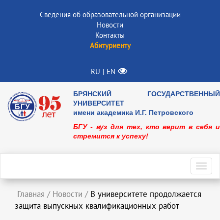
Сведения об образовательной организации
Новости
Контакты
Абитуриенту
RU
EN
|
БРЯНСКИЙ ГОСУДАРСТВЕННЫЙ
УНИВЕРСИТЕТ
имени академика И.Г. Петровского
БГУ - вуз для тех, кто верит в себя и
стремится к успеху!
Toggl
navig
Главная
/
Новости
/
В университете продолжается
защита выпускных квалификационных работ