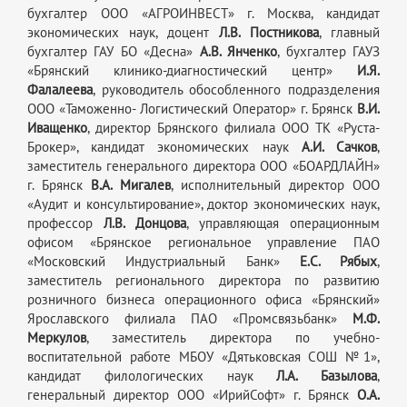
бухгалтер ООО «АГРОИНВЕСТ» г. Москва, кандидат
экономических наук, доцент
Л.В. Постникова
, главный
бухгалтер ГАУ БО «Десна»
А.В. Янченко
, бухгалтер ГАУЗ
«Брянский клинико-диагностический центр»
И.Я.
Фалалеева
, руководитель обособленного подразделения
ООО «Таможенно- Логистический Оператор» г. Брянск
В.И.
Иващенко
, директор Брянского филиала ООО ТК «Руста-
Брокер», кандидат экономических наук
А.И. Сачков
,
заместитель генерального директора ООО «БОАРДЛАЙН»
г. Брянск
В.А. Мигалев
, исполнительный директор ООО
«Аудит и консультирование», доктор экономических наук,
профессор
Л.В. Донцова
, управляющая операционным
офисом «Брянское региональное управление ПАО
«Московский Индустриальный Банк»
Е.С. Рябых
,
заместитель регионального директора по развитию
розничного бизнеса операционного офиса «Брянский»
Ярославского филиала ПАО «Промсвязьбанк»
М.Ф.
Меркулов
, заместитель директора по учебно-
воспитательной работе МБОУ «Дятьковская СОШ №1»,
кандидат филологических наук
Л.А. Базылова
,
генеральный директор ООО «ИрийСофт» г. Брянск
О.А.