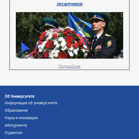
десантников
Подробнее
Об Университете
Информация об университете
Образование
Наука и инновации
Абитуриенту
Студентам