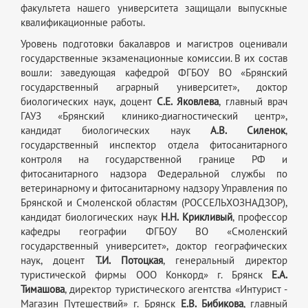
факультета нашего университета защищали выпускные
квалификационные работы.
Уровень подготовки бакалавров и магистров оценивали
государственные экзаменационные комиссии. В их состав
вошли: заведующая кафедрой ФГБОУ ВО «Брянский
государственный аграрный университет», доктор
биологических наук, доцент
С.Е. Яковлева
, главный врач
ГАУЗ «Брянский клинико-диагностический центр»,
кандидат биологических наук
А.В. Силенок
,
государственный инспектор отдела фитосанитарного
контроля на государственной границе РФ и
фитосанитарного надзора Федеральной службы по
ветеринарному и фитосанитарному надзору Управления по
Брянской и Смоленской областям (РОССЕЛЬХОЗНАДЗОР),
кандидат биологических наук
Н.Н. Крикливый
, профессор
кафедры географии ФГБОУ ВО «Смоленский
государственный университет», доктор географических
наук, доцент
Т.И. Потоцкая
, генеральный директор
туристической фирмы ООО Конкорд» г. Брянск
Е.А.
Тимашова
, директор туристического агентства «Интурист -
Магазин Путешествий» г. Брянск
Е.В. Бибикова
, главный