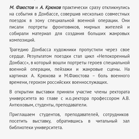
М. Фаюстов
и
А. Крюков
практически сразу откликнулись
на события в Донбассе, совершив несколько совместных
поездок в зону специальной военной операции. Они
писали портреты фронтовиков, мирных жителей и
собирали материал для создания больших жанровых
композиций.
Трагедию Донбасса художники пропустили через свое
сердце. Результатом поездки стал цикл «Непокоренный
Донбасс», в который вошли портреты героев специальной
военной операции, пейзажи и жанровые сцены. На
картинах А. Крюкова и М.Фаюстова – боль военного
времени, героизм российских военнослужащих.
В открытии выставки приняли участие члены ректората
университета во главе с и.о.ректора профессором А.В.
Антюховым, студенты, преподаватели.
Приглашаем студентов, преподавателей, сотрудников
посетить выставку, обратившись в читальный зал
библиотеки университета.