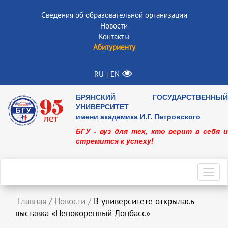
Сведения об образовательной организации
Новости
Контакты
Абитуриенту
RU
EN
|
БРЯНСКИЙ ГОСУДАРСТВЕННЫЙ
УНИВЕРСИТЕТ
имени академика И.Г. Петровского
БГУ - вуз для тех, кто верит в себя и
стремится к успеху!
Toggl
navig
Главная
/
Новости
/
В университете открылась
выставка «Непокоренный Донбасc»