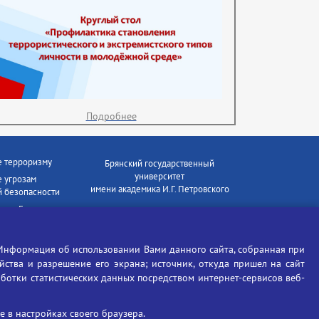
Подробнее
е терроризму
Брянский государственный
университет
 угрозам
имени академика И.Г. Петровского
 безопасности
ки - Генеральная
Время работы: пн-пт 09:00-18:00
E-mail: bryanskgu@mail.ru
е коррупции
Телефон: +7(4832)58-90-85
Информация об использовании Вами данного сайта, собранная при
отиков
ойства и разрешение его экрана; источник, откуда пришел на сайт
аботки статистических данных посредством интернет-сервисов веб-
 в настройках своего браузера.