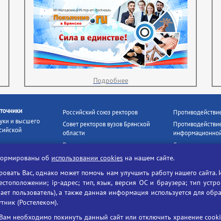
Подробнее
точники
Российский союз ректоров
Противодействи
уки и высшего
Совет ректоров вузов Брянской
Противодействие
сийской
области
информационной
Росстудцентр
Социальные роли
росвещения
прокуратура РФ
Наши партнёры
нформированы об
использовании cookies
на нашем сайте.
кое
Противодействи
Образование на русском
вать Вас, однако может помочь нам улучшить работу нашего сайта. 
БГУ против нарк
Портал «Русский язык»
тоположении; ip-адрес; тип, язык, версия ОС и браузера; тип устр
формационных
Учительская газета
ает пользователь), а также данная информация используется для обр
утник (Ростелеком).
ия цифровых
Российская академия наук
 ресурсов
Единый портал государственных
Вам необходимо покинуть данный сайт или отключить хранение cookie