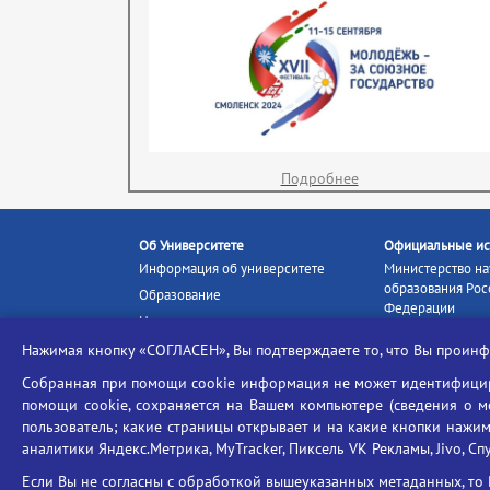
Подробнее
Об Университете
Официальные ис
Информация об университете
Министерство на
образования Рос
Образование
Федерации
Наука и инновации
Министерство п
Абитуриенту
Нажимая кнопку «СОГЛАСЕН», Вы подтверждаете то, что Вы прои
Портал «Российс
Студентам
образование»
Собранная при помощи cookie информация не может идентифициро
Ассоциация выпускников
помощи cookie, сохраняется на Вашем компьютере (сведения о мес
Единое окно ин
Центр тестирования
ресурсов
пользователь; какие страницы открывает и на какие кнопки нажим
иностранных граждан
аналитики Яндекс.Метрика, MyTracker, Пиксель VK Рекламы, Jivo, Сп
Единая коллекц
Конкурс на замещение
образовательных
Если Вы не согласны с обработкой вышеуказанных метаданных, то 