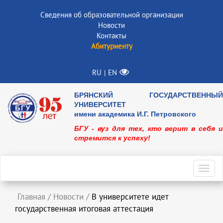
Сведения об образовательной организации
Новости
Контакты
Абитуриенту
RU
EN
|
БРЯНСКИЙ ГОСУДАРСТВЕННЫЙ
УНИВЕРСИТЕТ
имени академика И.Г. Петровского
БГУ - вуз для тех, кто верит в себя и
стремится к успеху!
Toggl
navig
Главная
/
Новости
/
В университете идет
государственная итоговая аттестация