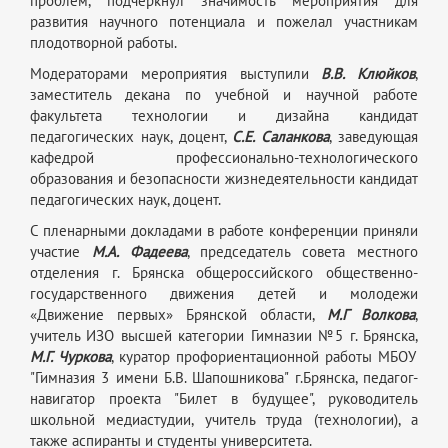
проблем, подчеркнул значимость мероприятия для
развития научного потенциала и пожелал участникам
плодотворной работы.
Модераторами мероприятия выступили
В.В. Клюйков
,
заместитель декана по учебной и научной работе
факультета технологии и дизайна кандидат
педагогических наук, доцент,
С.Е. Саланкова
, заведующая
кафедрой профессионально-технологического
образования и безопасности жизнедеятельности кандидат
педагогических наук, доцент.
С пленарными докладами в работе конференции приняли
участие
М.А. Фадеева
, председатель совета местного
отделения г. Брянска общероссийского общественно-
государственного движения детей и молодежи
«Движение первых» Брянской области,
М.Г Волкова
,
учитель ИЗО высшей категории Гимназии №5 г. Брянска,
М.Г. Чуркова
, куратор профориентационной работы МБОУ
"Гимназия 3 имени Б.В. Шапошникова" г.Брянска, педагог-
навигатор проекта "Билет в будущее", руководитель
школьной медиастудии, учитель труда (технологии), а
также аспиранты и студенты университета.