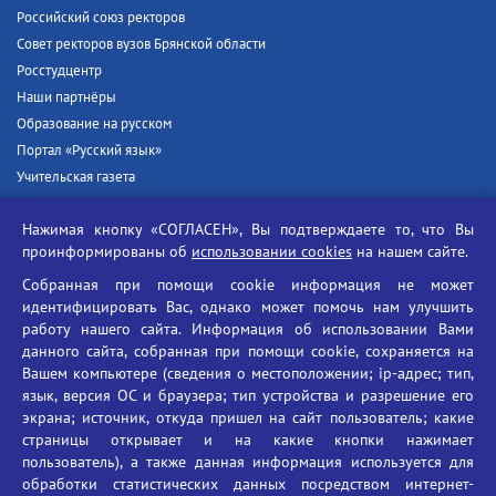
Российский союз ректоров
Совет ректоров вузов Брянской области
Росстудцентр
Наши партнёры
Образование на русском
Портал «Русский язык»
Учительская газета
Российская академия наук
Нажимая кнопку «СОГЛАСЕН», Вы подтверждаете то, что Вы
Единый портал государственных услуг
проинформированы об
использовании cookies
на нашем сайте.
Противодействие терроризму
Собранная при помощи cookie информация не может
Противодействие угрозам информационной безопасности
идентифицировать Вас, однако может помочь нам улучшить
Социальные ролики - Генеральная прокуратура РФ
работу нашего сайта. Информация об использовании Вами
Противодействие коррупции
данного сайта, собранная при помощи cookie, сохраняется на
Вашем компьютере (сведения о местоположении; ip-адрес; тип,
БГУ против наркотиков
язык, версия ОС и браузера; тип устройства и разрешение его
Брянский государственный университет
экрана; источник, откуда пришел на сайт пользователь; какие
имени академика И.Г. Петровского
страницы открывает и на какие кнопки нажимает
пользователь), а также данная информация используется для
Время работы: пн-пт 09:00-18:00
обработки статистических данных посредством интернет-