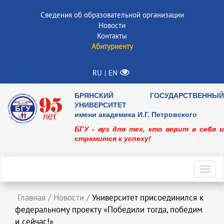
Сведения об образовательной организации
Новости
Контакты
Абитуриенту
RU
EN
|
БРЯНСКИЙ ГОСУДАРСТВЕННЫЙ
УНИВЕРСИТЕТ
имени академика И.Г. Петровского
БГУ - вуз для тех, кто верит в себя и
стремится к успеху!
Toggl
navig
Главная
/
Новости
/
Университет присоединился к
федеральному проекту «Победили тогда, победим
и сейчас!»