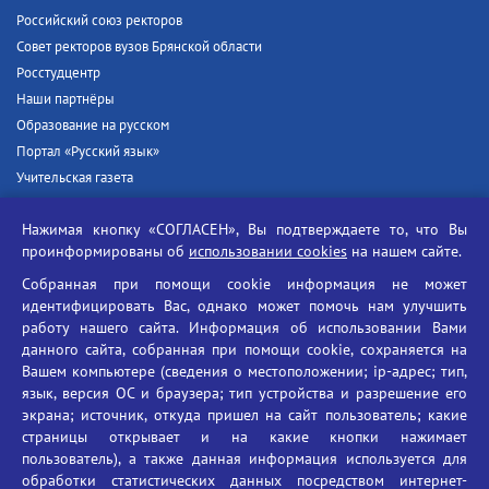
Российский союз ректоров
Совет ректоров вузов Брянской области
Росстудцентр
Наши партнёры
Образование на русском
Портал «Русский язык»
Учительская газета
Российская академия наук
Нажимая кнопку «СОГЛАСЕН», Вы подтверждаете то, что Вы
Единый портал государственных услуг
проинформированы об
использовании cookies
на нашем сайте.
Противодействие терроризму
Собранная при помощи cookie информация не может
Противодействие угрозам информационной безопасности
идентифицировать Вас, однако может помочь нам улучшить
Социальные ролики - Генеральная прокуратура РФ
работу нашего сайта. Информация об использовании Вами
Противодействие коррупции
данного сайта, собранная при помощи cookie, сохраняется на
Вашем компьютере (сведения о местоположении; ip-адрес; тип,
БГУ против наркотиков
язык, версия ОС и браузера; тип устройства и разрешение его
Брянский государственный университет
экрана; источник, откуда пришел на сайт пользователь; какие
имени академика И.Г. Петровского
страницы открывает и на какие кнопки нажимает
пользователь), а также данная информация используется для
Время работы: пн-пт 09:00-18:00
обработки статистических данных посредством интернет-