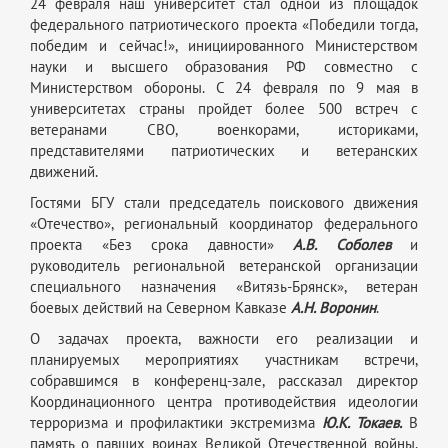
24 февраля наш университет стал одной из площадок
федерального патриотического проекта «Победили тогда,
победим и сейчас!», инициированного Министерством
науки и высшего образования РФ совместно с
Министерством обороны. С 24 февраля по 9 мая в
университетах страны пройдет более 500 встреч с
ветеранами СВО, военкорами, историками,
представителями патриотических и ветеранских
движений.
Гостями БГУ стали председатель поискового движения
«Отечество», региональный координатор федерального
проекта «Без срока давности»
А.В. Соболев
и
руководитель региональной ветеранской организации
специального назначения «Витязь-Брянск», ветеран
боевых действий на Северном Кавказе
А.Н. Воронин
.
О задачах проекта, важности его реализации и
планируемых мероприятиях участникам встречи,
собравшимся в конференц-зале, рассказал директор
Координационного центра противодействия идеологии
терроризма и профилактики экстремизма
Ю.К. Токаев.
В
память о павших воинах Великой Отечественной войны,