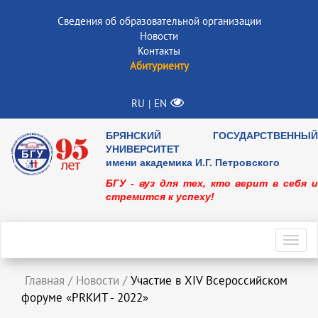
Сведения об образовательной организации
Новости
Контакты
Абитуриенту
RU
EN
|
БРЯНСКИЙ ГОСУДАРСТВЕННЫЙ
УНИВЕРСИТЕТ
имени академика И.Г. Петровского
БГУ - вуз для тех, кто верит в себя и
стремится к успеху!
Toggl
navig
Главная
/
Новости
/
Участие в XIV Всероссийском
форуме «PRКИТ - 2022»