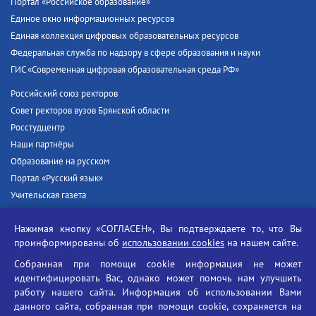
Портал «Российское образование»
Единое окно информационных ресурсов
Единая коллекция цифровых образовательных ресурсов
Федеральная служба по надзору в сфере образования и науки
ГИС «Современная цифровая образовательная среда РФ»
Российский союз ректоров
Совет ректоров вузов Брянской области
Росстудцентр
Наши партнёры
Образование на русском
Портал «Русский язык»
Учительская газета
Российская академия наук
Нажимая кнопку «СОГЛАСЕН», Вы подтверждаете то, что Вы
Единый портал государственных услуг
проинформированы об
использовании cookies
на нашем сайте.
Противодействие терроризму
Собранная при помощи cookie информация не может
Противодействие угрозам информационной безопасности
идентифицировать Вас, однако может помочь нам улучшить
Социальные ролики - Генеральная прокуратура РФ
работу нашего сайта. Информация об использовании Вами
Противодействие коррупции
данного сайта, собранная при помощи cookie, сохраняется на