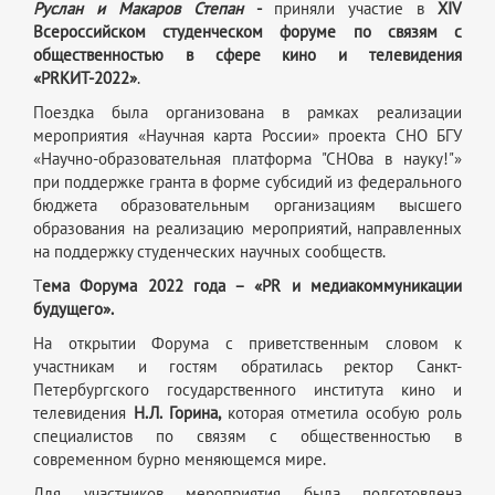
Руслан и Макаров Степан
-
приняли участие в
ХIV
Всероссийском студенческом форуме по связям с
общественностью в сфере кино и телевидения
«PRKИТ-2022»
.
Поездка была организована в рамках реализации
мероприятия «Научная карта России» проекта СНО БГУ
«Научно-образовательная платформа "СНОва в науку!"»
при поддержке гранта в форме субсидий из федерального
бюджета образовательным организациям высшего
образования на реализацию мероприятий, направленных
на поддержку студенческих научных сообществ.
Т
ема Форума 2022 года – «PR и медиакоммуникации
будущего».
На открытии Форума с приветственным словом к
участникам и гостям обратилась ректор Санкт-
Петербургского государственного института кино и
телевидения
Н.Л. Г
орина,
которая отметила особую роль
специалистов по связям с общественностью в
современном бурно меняющемся мире.
Для участников мероприятия была подготовлена