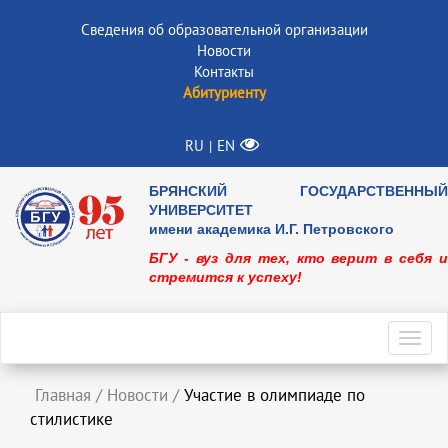
Сведения об образовательной организации
Новости
Контакты
Абитуриенту
RU
EN
|
БРЯНСКИЙ ГОСУДАРСТВЕННЫЙ
УНИВЕРСИТЕТ
имени академика И.Г. Петровского
БГУ - вуз для тех, кто верит в себя и
стремится к успеху!
Toggl
navig
Главная
/
Новости
/
Участие в олимпиаде по
стилистике