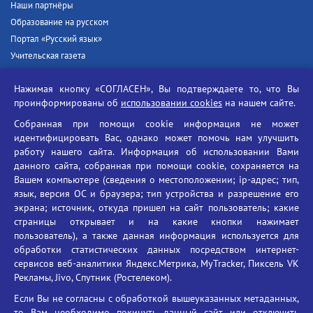
Наши партнёры
Образование на русском
Портал «Русский язык»
Учительская газета
Российская академия наук
Нажимая кнопку «СОГЛАСЕН», Вы подтверждаете то, что Вы
Единый портал государственных услуг
проинформированы об
использовании cookies
на нашем сайте.
Противодействие терроризму
Собранная при помощи cookie информация не может
Противодействие угрозам информационной безопасности
идентифицировать Вас, однако может помочь нам улучшить
Социальные ролики - Генеральная прокуратура РФ
работу нашего сайта. Информация об использовании Вами
Противодействие коррупции
данного сайта, собранная при помощи cookie, сохраняется на
Вашем компьютере (сведения о местоположении; ip-адрес; тип,
БГУ против наркотиков
язык, версия ОС и браузера; тип устройства и разрешение его
Брянский государственный университет
экрана; источник, откуда пришел на сайт пользователь; какие
имени академика И.Г. Петровского
страницы открывает и на какие кнопки нажимает
пользователь), а также данная информация используется для
Время работы: пн-пт 09:00-18:00
обработки статистических данных посредством интернет-
E-mail: bryanskgu@mail.ru
сервисов веб-аналитики Яндекс.Метрика, MyTracker, Пиксель VK
Телефон: +7(4832)58-90-85
Рекламы, Jivo, Спутник (Ростелеком).
Если Вы не согласны с обработкой вышеуказанных метаданных,
то Вам необходимо покинуть данный сайт или отключить