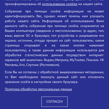
проинформированы об
использовании cookies
на нашем сайте.
Противодействие терроризму
Собранная при помощи cookie информация не может
Противодействие угрозам информационной безопасности
идентифицировать Вас, однако может помочь нам улучшить
Социальные ролики - Генеральная прокуратура РФ
работу нашего сайта. Информация об использовании Вами
Противодействие коррупции
данного сайта, собранная при помощи cookie, сохраняется на
Вашем компьютере (сведения о местоположении; ip-адрес; тип,
БГУ против наркотиков
язык, версия ОС и браузера; тип устройства и разрешение его
Брянский государственный университет
экрана; источник, откуда пришел на сайт пользователь; какие
имени академика И.Г. Петровского
страницы открывает и на какие кнопки нажимает
пользователь), а также данная информация используется для
Время работы: пн-пт 09:00-18:00
обработки статистических данных посредством интернет-
E-mail: bryanskgu@mail.ru
сервисов веб-аналитики Яндекс.Метрика, MyTracker, Пиксель VK
Телефон: +7(4832)58-90-85
Рекламы, Jivo, Спутник (Ростелеком).
Если Вы не согласны с обработкой вышеуказанных метаданных,
то Вам необходимо покинуть данный сайт или отключить
хранение cookie в настройках своего браузера.
Политика обработки персональных данных
СОГЛАСЕН
Вход