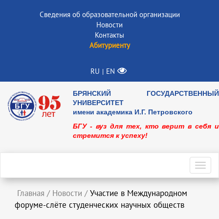
Сведения об образовательной организации
Новости
Контакты
Абитуриенту
RU
EN
|
БРЯНСКИЙ ГОСУДАРСТВЕННЫЙ
УНИВЕРСИТЕТ
имени академика И.Г. Петровского
БГУ - вуз для тех, кто верит в себя и
стремится к успеху!
Toggl
navig
Главная
/
Новости
/
Участие в Международном
форуме-слёте студенческих научных обществ