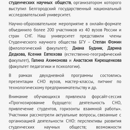
студенческих научных обществ
, организатором которого
выступил Белгородский государственный национальный
исследовательский университет.
Научно-образовательное мероприятие в онлайн-формате
объединило более 200 участников из 40 вузов России и
стран СНГ. Наш университет представили члены
Студенческого научного общества БГУ –
Степан Фомин
(филологический факультет);
Диана Будник
,
Дарина
Дедкова, Ксения Евтюхова
(естественно-географический
факультет),
Галина Ахимонова
и
Анастасия Кирющенкова
(факультет педагогики и психологии).
В рамках двухдневной программы состоялись
презентации СНО вузов, мастер-классы, питчинг по
технологическому предпринимательству и др.
Внимание обучающихся привлекла форсайт-сессия
«Прогнозирование будущего: деятельность СНО,
привлечение студентов, горизонты взаимной работы».
Участники рассмотрели актуальные вопросы, связанные с
организацией деятельности СНО: перспективы развития
студенческих научных обществ; возможности