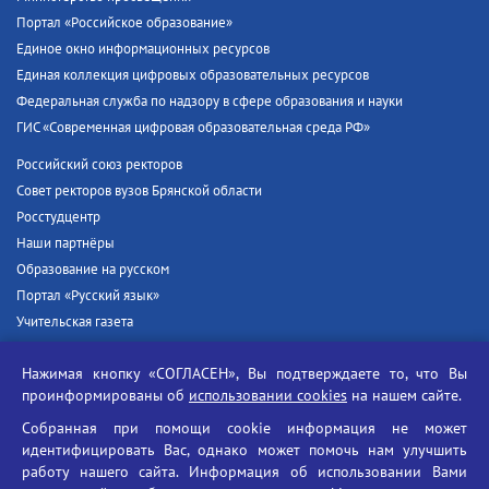
Портал «Российское образование»
Единое окно информационных ресурсов
Единая коллекция цифровых образовательных ресурсов
Федеральная служба по надзору в сфере образования и науки
ГИС «Современная цифровая образовательная среда РФ»
Российский союз ректоров
Совет ректоров вузов Брянской области
Росстудцентр
Наши партнёры
Образование на русском
Портал «Русский язык»
Учительская газета
Российская академия наук
Нажимая кнопку «СОГЛАСЕН», Вы подтверждаете то, что Вы
Единый портал государственных услуг
проинформированы об
использовании cookies
на нашем сайте.
Противодействие терроризму
Собранная при помощи cookie информация не может
Противодействие угрозам информационной безопасности
идентифицировать Вас, однако может помочь нам улучшить
Социальные ролики - Генеральная прокуратура РФ
работу нашего сайта. Информация об использовании Вами