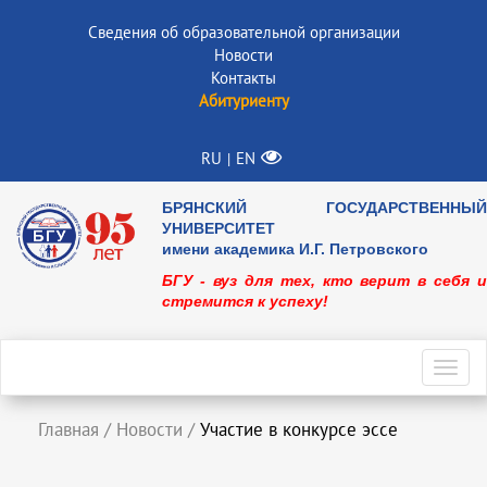
Сведения об образовательной организации
Новости
Контакты
Абитуриенту
RU
EN
|
БРЯНСКИЙ ГОСУДАРСТВЕННЫЙ
УНИВЕРСИТЕТ
имени академика И.Г. Петровского
БГУ - вуз для тех, кто верит в себя и
стремится к успеху!
Toggl
navig
Главная
/
Новости
/
Участие в конкурсе эссе