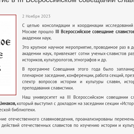
2 Ноября 2023
С целью консолидации и координации исследований 
Москве прошло
III Всероссийское совещание слависто
академии наук.
Это крупное научное мероприятие, проводимое раз в д
академии наук, привлекает сотни ученых-славистов раз
историков, культурологов, этнографов и др.
В программе Совещания этого года было запланир
пленарное заседание, конференции, работа секций, пре
спектр вопросов истории и культуры славян, ист
преподавания славистики.
Наш университет на III Всероссийском совещании сл
 Шинаков,
который выступил
с
докладом на заседании секции «Исто
еской библиотеки.
ние отечественного славяноведения, проанализированы переме
действий отечественных славистов по изучению истории и культ