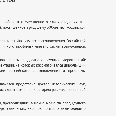
в области отечественного славяноведения в г.
в
, посвященное грядущему 300-летию Российской
есять лет Институтом славяноведения Российской
личного профиля - лингвистов, литературоведов,
овано свыше двадцати научных мероприятий:
зентации, на которых рассматривался широчайший
ории российского славяноведения и проблемы
авистов представил доктор исторических наук,
рия славяноведения и историография», прошедшей
ны, произошедшие в нем с момента предыдущего
уры славянских народов, по пропаганде знаний о