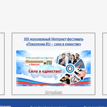
XIII молодежный Интернет-фестиваль
«Поколение.RU – сила в единстве»
Подробнее
точники