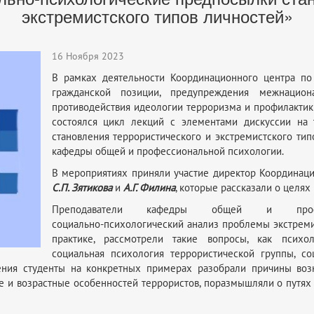
экстремистского типов личностей»
16 Ноября 2023
В рамках деятельности Координационного центра п
гражданской позиции, предупреждения межнацион
противодействия идеологии терроризма и профилактик
состоялся цикл лекций с элементами дискуссии на 
становления террористического и экстремистского ти
кафедры общей и профессиональной психологии.
В мероприятиях приняли участие директор Координац
С.П. Зятикова
и
А.Г. Филина
, которые рассказали о целях
Преподаватели кафедры общей и профес
социально‑психологический анализ проблемы экстрем
практике, рассмотрели такие вопросы, как психол
социальная психология террористической группы, с
дения студенты на конкретных примерах разобрали причины воз
е и возрастные особенностей террористов, поразмышляли о путях