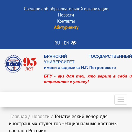
Сведения об образовательной организации
Новости
Контакты
Абитуриенту
RU
EN
|
БРЯНСКИЙ ГОСУДАРСТВЕННЫЙ
УНИВЕРСИТЕТ
имени академика И.Г. Петровского
БГУ - вуз для тех, кто верит в себя и
стремится к успеху!
Toggl
navig
Главная
/
Новости
/
Тематический вечер для
иностранных студентов «Национальные костюмы
народов России»