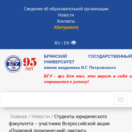
Сведения об образовательной организации
Новости
Контакты
Абитуриенту
RU
EN
|
БРЯНСКИЙ ГОСУДАРСТВЕННЫЙ
УНИВЕРСИТЕТ
имени академика И.Г. Петровского
БГУ - вуз для тех, кто верит в себя и
стремится к успеху!
Toggl
navig
Главная
/
Новости
/
Студенты юридического
факультета – участники Всероссийской акции
«Правовой (юридический) диктант»