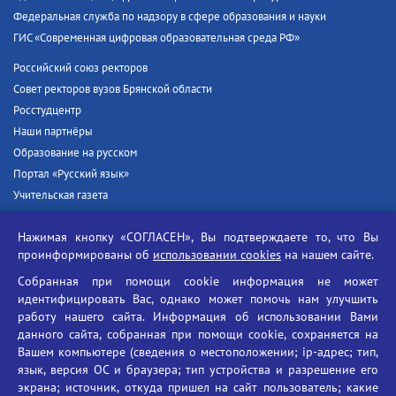
Федеральная служба по надзору в сфере образования и науки
ГИС «Современная цифровая образовательная среда РФ»
Российский союз ректоров
Совет ректоров вузов Брянской области
Росстудцентр
Наши партнёры
Образование на русском
Портал «Русский язык»
Учительская газета
Российская академия наук
Нажимая кнопку «СОГЛАСЕН», Вы подтверждаете то, что Вы
Единый портал государственных услуг
проинформированы об
использовании cookies
на нашем сайте.
Противодействие терроризму
Собранная при помощи cookie информация не может
Противодействие угрозам информационной безопасности
идентифицировать Вас, однако может помочь нам улучшить
Социальные ролики - Генеральная прокуратура РФ
работу нашего сайта. Информация об использовании Вами
Противодействие коррупции
данного сайта, собранная при помощи cookie, сохраняется на
Вашем компьютере (сведения о местоположении; ip-адрес; тип,
БГУ против наркотиков
язык, версия ОС и браузера; тип устройства и разрешение его
Брянский государственный университет
экрана; источник, откуда пришел на сайт пользователь; какие