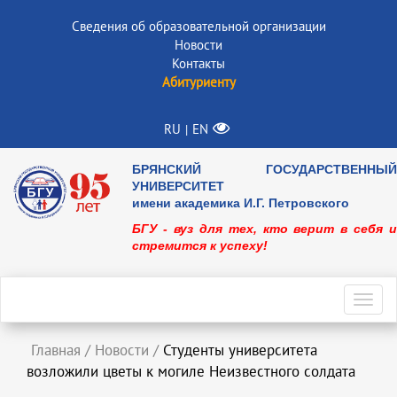
Сведения об образовательной организации
Новости
Контакты
Абитуриенту
RU
EN
|
БРЯНСКИЙ ГОСУДАРСТВЕННЫЙ
УНИВЕРСИТЕТ
имени академика И.Г. Петровского
БГУ - вуз для тех, кто верит в себя и
стремится к успеху!
Toggl
navig
Главная
/
Новости
/
Студенты университета
возложили цветы к могиле Неизвестного солдата