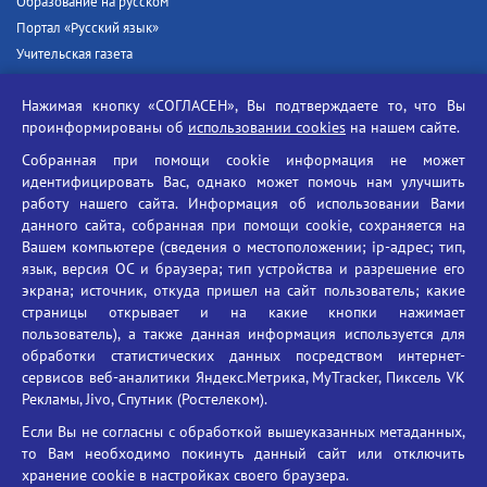
Образование на русском
Портал «Русский язык»
Учительская газета
Российская академия наук
Нажимая кнопку «СОГЛАСЕН», Вы подтверждаете то, что Вы
Единый портал государственных услуг
проинформированы об
использовании cookies
на нашем сайте.
Противодействие терроризму
Собранная при помощи cookie информация не может
Противодействие угрозам информационной безопасности
идентифицировать Вас, однако может помочь нам улучшить
Социальные ролики - Генеральная прокуратура РФ
работу нашего сайта. Информация об использовании Вами
Противодействие коррупции
данного сайта, собранная при помощи cookie, сохраняется на
Вашем компьютере (сведения о местоположении; ip-адрес; тип,
БГУ против наркотиков
язык, версия ОС и браузера; тип устройства и разрешение его
Брянский государственный университет
экрана; источник, откуда пришел на сайт пользователь; какие
имени академика И.Г. Петровского
страницы открывает и на какие кнопки нажимает
пользователь), а также данная информация используется для
Время работы: пн-пт 09:00-18:00
обработки статистических данных посредством интернет-
E-mail: bryanskgu@mail.ru
сервисов веб-аналитики Яндекс.Метрика, MyTracker, Пиксель VK
Телефон: +7(4832)58-90-85
Рекламы, Jivo, Спутник (Ростелеком).
Если Вы не согласны с обработкой вышеуказанных метаданных,
то Вам необходимо покинуть данный сайт или отключить
хранение cookie в настройках своего браузера.