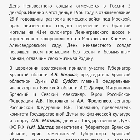
День Неизвестного солдата отмечается в России 3
декабря. Именно в этот день, в 1966 году, в ознаменование
25-й годовщины разгрома немецких войск под Москвой,
прах неизвестного солдата перенесли из братской
могилы на 41-м километре Ленинградского шоссе и
торжественно захоронили у стен Московского Кремля в
Александровском саду. День неизвестного солдат
посвящен всем пропавшим без вести и безымянным
воинам, отдавшим свою жизнь за Родину.
В церемонии возложения приняли участие Губернатор
Брянской области
А.В. Богомаз
, председатель Брянской
областной Думы
В.В. Суббот
, главный федеральный
инспектор по Брянской области
А.С. Дьячук
, Митрополит
Брянский и Севский Александр, Герои Российской
Федерации
А.В. Постоялко
и
А.А. Фроленков
, сенатор
Российской Федерации В.В. Попадайло, председатель
комитета Государственной Думы по физической культуре
и спорту
О.В. Матыцин
, депутат Государственной Думы
ФС РФ
Н.М. Щеглов
, заместители Губернатора Брянской
области, врио заместителей Губернатора Брянской