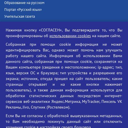
Образование на русском
Портал «Русский язык»
Учительская газета
Российская академия наук
Нажимая кнопку «СОГЛАСЕН», Вы подтверждаете то, что Вы
Единый портал государственных услуг
проинформированы об
использовании cookies
на нашем сайте.
Противодействие терроризму
Собранная при помощи cookie информация не может
Противодействие угрозам информационной безопасности
идентифицировать Вас, однако может помочь нам улучшить
Социальные ролики - Генеральная прокуратура РФ
работу нашего сайта. Информация об использовании Вами
Противодействие коррупции
данного сайта, собранная при помощи cookie, сохраняется на
Вашем компьютере (сведения о местоположении; ip-адрес; тип,
БГУ против наркотиков
язык, версия ОС и браузера; тип устройства и разрешение его
Брянский государственный университет
экрана; источник, откуда пришел на сайт пользователь; какие
имени академика И.Г. Петровского
страницы открывает и на какие кнопки нажимает
пользователь), а также данная информация используется для
Время работы: пн-пт 09:00-18:00
обработки статистических данных посредством интернет-
E-mail: bryanskgu@mail.ru
сервисов веб-аналитики Яндекс.Метрика, MyTracker, Пиксель VK
Телефон: +7(4832)58-90-85
Рекламы, Jivo, Спутник (Ростелеком).
Если Вы не согласны с обработкой вышеуказанных метаданных,
то Вам необходимо покинуть данный сайт или отключить
хранение cookie в настройках своего браузера.