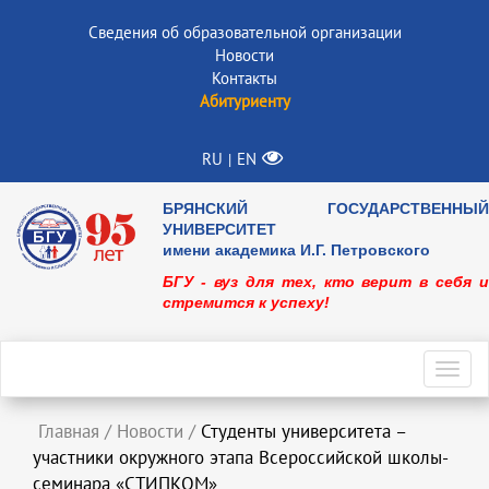
Сведения об образовательной организации
Новости
Контакты
Абитуриенту
RU
EN
|
БРЯНСКИЙ ГОСУДАРСТВЕННЫЙ
УНИВЕРСИТЕТ
имени академика И.Г. Петровского
БГУ - вуз для тех, кто верит в себя и
стремится к успеху!
Toggl
navig
Главная
/
Новости
/
Студенты университета –
участники окружного этапа Всероссийской школы-
семинара «СТИПКОМ»