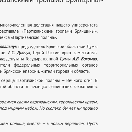
 многочисленная делегация нашего университета
фестивале «Партизанскими тропами Брянщины»,
екса «Партизанская поляна».
Ковальчук
, председатель Брянской областной Думы
ионе
А.С. Дьячук
, Герой России врио заместителя
ко
, депутаты Государственной Думы
А.В. Богомаз
,
тели федеральных территориальных органов
и Брянской епархии, жители города и области.
 сердца Партизанской поляны — Вечного огня. В
кой области от немецко-фашистских захватчиков,
ордимся своим партизанским, героическим краем,
 под мирным небом. Но сколько бы лет ни прошло
жем больше, вместе — к новым вершинам. Пусть