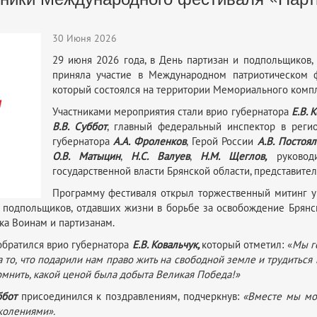
30 Июня 2026
29 июня 2026 года, в День партизан и подпольщиков,
приняла участие в Международном патриотическом 
который состоялся на территории Мемориального компл
Участниками мероприятия стали врио губернатора
Е.В. 
В.В. Суббот
, главный федеральный инспектор в рег
губернатора
А.А. Фроленков
, Герой России
А.В. Постоял
О.В. Матыцин
,
Н.С. Валуев
,
Н.М. Щеглов,
руководи
государственной власти Брянской области, представител
Программу фестиваля открыл торжественный митинг у
и подпольщиков, отдавших жизни в борьбе за освобождение Брянс
ка Воинам и партизанам.
обратился врио губернатора
Е.В. Ковальчук,
который
отметил: «
Мы г
то, что подарили нам право жить на свободной земле и трудиться
помнить, какой ценой была добыта Великая Победа!»
ббот
присоединился к поздравлениям, подчеркнув:
«Вместе мы мо
колениями».