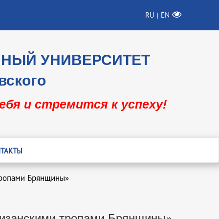
RU
EN
|
ННЫЙ УНИВЕРСИТЕТ
вского
себя и стремится к успеху!
ТАКТЫ
тропами Брянщины»
тизанскими тропами Брянщины»