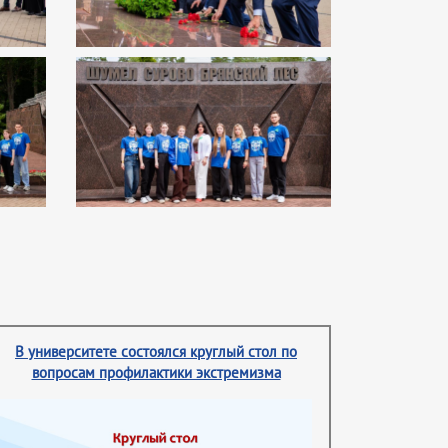
В университете состоялся круглый стол по
вопросам профилактики экстремизма