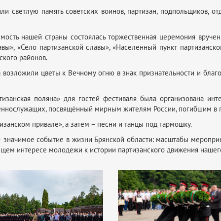
ли светлую память советских воинов, партизан, подпольщиков, о
имость нашей страны состоялась торжественная церемония вручен
авы», «Село партизанской славы», «Населенный пункт партизанск
ского районов.
 возложили цветы к Вечному огню в знак признательности и благо
изанская поляна» для гостей фестиваля была организована инте
военнослужащих, посвящённый мирным жителям России, погибшим в 
изанском привале», а затем – песни и танцы под гармошку.
значимое событие в жизни Брянской области: масштабы мероприят
ающем интересе молодежи к истории партизанского движения нашег