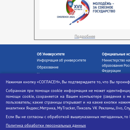
Подробнее
Об Университете
Официальные ис
Информация об университете
Министерство на
образования Рос
Образование
Федерации
Наука и инновации
Министерство п
Абитуриенту
Нажимая кнопку «СОГЛАСЕН», Вы подтверждаете то, что Вы прои
Портал «Российс
Студентам
образование»
Собранная при помощи cookie информация не может идентифициро
Ассоциация выпускников
помощи cookie, сохраняется на Вашем компьютере (сведения о мес
Единое окно ин
Центр тестирования
ресурсов
пользователь; какие страницы открывает и на какие кнопки нажим
иностранных граждан
аналитики Яндекс.Метрика, MyTracker, Пиксель VK Рекламы, Jivo, Сп
Единая коллекц
Конкурс на замещение
образовательных
Если Вы не согласны с обработкой вышеуказанных метаданных, то 
должностей научно-
Федеральная слу
педагогических работников
Политика обработки персональных данных
в сфере образов