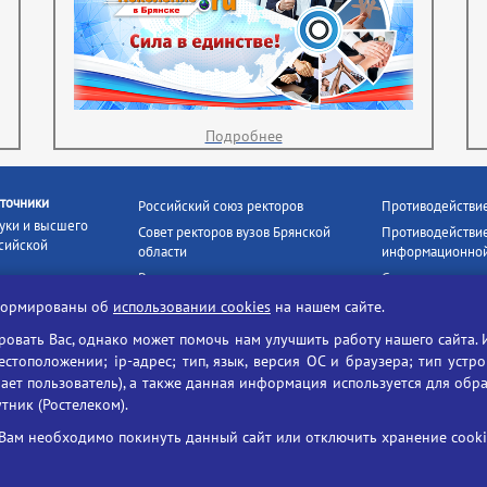
Подробнее
точники
Российский союз ректоров
Противодействи
уки и высшего
Совет ректоров вузов Брянской
Противодействие
сийской
области
информационной
Росстудцентр
Социальные роли
росвещения
прокуратура РФ
Наши партнёры
нформированы об
использовании cookies
на нашем сайте.
кое
Противодействи
Образование на русском
вать Вас, однако может помочь нам улучшить работу нашего сайта. 
БГУ против нарк
Портал «Русский язык»
тоположении; ip-адрес; тип, язык, версия ОС и браузера; тип устр
формационных
Учительская газета
ает пользователь), а также данная информация используется для обр
утник (Ростелеком).
ия цифровых
Российская академия наук
 ресурсов
Единый портал государственных
Вам необходимо покинуть данный сайт или отключить хранение cookie
жба по надзору
услуг
ания и науки