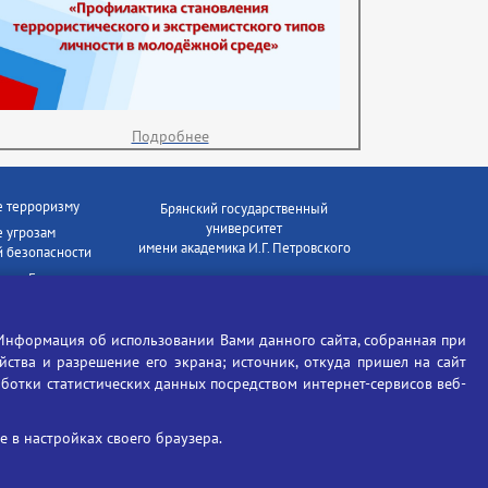
Подробнее
е терроризму
Брянский государственный
университет
 угрозам
имени академика И.Г. Петровского
 безопасности
ки - Генеральная
Время работы: пн-пт 09:00-18:00
E-mail: bryanskgu@mail.ru
е коррупции
Телефон: +7(4832)58-90-85
Информация об использовании Вами данного сайта, собранная при
отиков
ойства и разрешение его экрана; источник, откуда пришел на сайт
аботки статистических данных посредством интернет-сервисов веб-
 в настройках своего браузера.