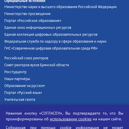
Официальные источники
Министерство науки и высшего образования Российской Федерации
Министерство просвещения
Портал «Российское образование»
Единое окно информационных ресурсов
Единая коллекция цифровых образовательных ресурсов
Федеральная служба по надзору в сфере образования и науки
ГИС «Современная цифровая образовательная среда РФ»
Российский союз ректоров
Совет ректоров вузов Брянской области
Росстудцентр
Наши партнёры
Образование на русском
Портал «Русский язык»
Учительская газета
Российская академия наук
Нажимая кнопку «СОГЛАСЕН», Вы подтверждаете то, что Вы
Единый портал государственных услуг
проинформированы об
использовании cookies
на нашем сайте.
Противодействие терроризму
Собранная при помощи cookie информация не может