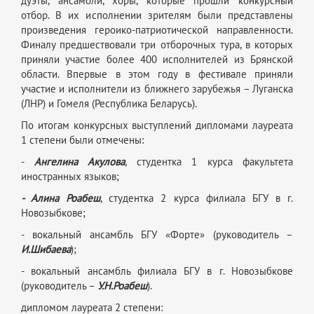
дуэты, ансамбли, хоры, которые прошли конкурсный
отбор. В их исполнении зрителям были представлены
произведения героико-патриотической направленности.
Финалу предшествовали три отборочных тура, в которых
приняли участие более 400 исполнителей из Брянской
области. Впервые в этом году в фестивале приняли
участие и исполнители из ближнего зарубежья – Луганска
(ЛНР) и Гомеля (Республика Беларусь).
По итогам конкурсных выступлений дипломами лауреата
1 степени были отмечены:
-
Ангелина Акулова
, студентка 1 курса факультета
иностранных языков;
- Алина Роабеш
, студентка 2 курса филиала БГУ в г.
Новозыбкове;
- вокальный ансамбль БГУ «Форте» (руководитель –
И.Шибаева
);
- вокальный ансамбль филиала БГУ в г. Новозыбкове
(руководитель –
У.Н.Роабеш
).
дипломом лауреата 2 степени: