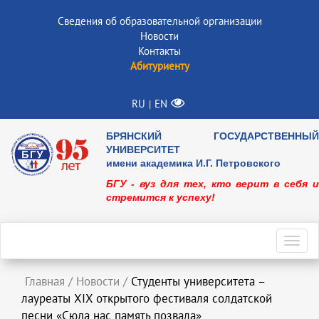
Сведения об образовательной организации
Новости
Контакты
Абитуриенту
RU
EN
|
БРЯНСКИЙ ГОСУДАРСТВЕННЫЙ
УНИВЕРСИТЕТ
имени академика И.Г. Петровского
БГУ - вуз для тех, кто верит в себя и
стремится к успеху!
Toggl
navig
Главная
/
Новости
/
Студенты университета –
лауреаты XIX открытого фестиваля солдатской
песни «Сюда нас память позвала»