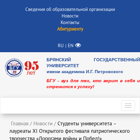
Сведения об образовательной организации
Новости
Контакты
Абитуриенту
RU
EN
|
БРЯНСКИЙ ГОСУДАРСТВЕННЫЙ
УНИВЕРСИТЕТ
имени академика И.Г. Петровского
БГУ - вуз для тех, кто верит в себя и
стремится к успеху!
Toggl
navig
Главная
/
Новости
/
Студенты университета –
лауреаты XI Открытого фестиваля патриотического
творчества «Дорогами войны и Побед!»