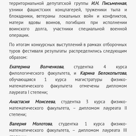
территориальной депутатской группы
И.Н. Письменная
,
узники фашистских концлагерей, труженики тыла и
блокадники, ветераны локальных войн и конфликтов,
матери вдовы воинов, погибших при исполнении
воинского долга, участники специальной военной
операции.
По итогам конкурсных выступлений в рамках отборочных
туров фестиваля результаты распределились следующим
образом:
Екатерина Волченкова
, студентка 4 курса
филологического факультета, и
Карина Белокопытова
,
обучающаяся 1 курса магистратуры физико-
математического факультета отмечены дипломом
лауреата I степени;
Анастасия Моисеева
, студентка 3 курса физико-
математического факультета, – дипломом лауреата II
степени;
Валерия Молотова
, студентка 1 курса физико-
математического факультета, – дипломом лауреата III