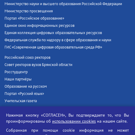
Министерство науки и высшего образования Российской Федерации
Министерство просвещения
Портал «Российское образование»
Единое окно информационных ресурсов
Единая коллекция цифровых образовательных ресурсов
Федеральная служба по надзору в сфере образования и науки
ГИС «Современная цифровая образовательная среда РФ»
Российский союз ректоров
Совет ректоров вузов Брянской области
Росстудцентр
Наши партнёры
Образование на русском
Портал «Русский язык»
Учительская газета
Российская академия наук
Нажимая кнопку «СОГЛАСЕН», Вы подтверждаете то, что Вы
Единый портал государственных услуг
проинформированы об
использовании cookies
на нашем сайте.
Противодействие терроризму
Собранная при помощи cookie информация не может
Противодействие угрозам информационной безопасности