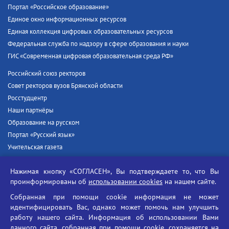
Портал «Российское образование»
Единое окно информационных ресурсов
Единая коллекция цифровых образовательных ресурсов
Федеральная служба по надзору в сфере образования и науки
ГИС «Современная цифровая образовательная среда РФ»
Российский союз ректоров
Совет ректоров вузов Брянской области
Росстудцентр
Наши партнёры
Образование на русском
Портал «Русский язык»
Учительская газета
Российская академия наук
Нажимая кнопку «СОГЛАСЕН», Вы подтверждаете то, что Вы
Единый портал государственных услуг
проинформированы об
использовании cookies
на нашем сайте.
Противодействие терроризму
Собранная при помощи cookie информация не может
Противодействие угрозам информационной безопасности
идентифицировать Вас, однако может помочь нам улучшить
Социальные ролики - Генеральная прокуратура РФ
работу нашего сайта. Информация об использовании Вами
Противодействие коррупции
данного сайта, собранная при помощи cookie, сохраняется на