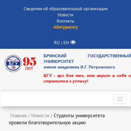
Сведения об образовательной организации
Новости
Контакты
Абитуриенту
RU
EN
|
БРЯНСКИЙ ГОСУДАРСТВЕННЫЙ
УНИВЕРСИТЕТ
имени академика И.Г. Петровского
БГУ - вуз для тех, кто верит в себя и
стремится к успеху!
Toggl
navig
Главная
/
Новости
/
Студенты университета
провели благотворительную акцию