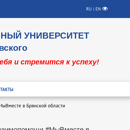
RU
EN
|
ННЫЙ УНИВЕРСИТЕТ
вского
себя и стремится к успеху!
ТАКТЫ
#МыВместе в Брянской области
 взаимопомощи #МыВместе в