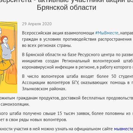
Брянской области
29 Апреля 2020
Всероссийская акция взаимопомощи
#МыВместе
, напр
граждан в условиях противодействия распространения
во всех регионах страны.
В Брянской области на базе Ресурсного центра по раз
инициатив создан Региональный волонтерский шта
коронавирусной инфекции в регионе, в работу которого
В число волонтеров штаба входят более 50 студент
Ассоциации волонтёров БГУ, оказывающих помощь в г
Злынковском районах.
жилым гражданам продуктов, доставкой бесплатных продовольстве
 самоизоляции.
ого штаба получено свыше 15 тысяч заявок, более половины из
ет в свои ряды новых волонтёров.
ности участия в ней можно узнать на официальном сайте
мывместе